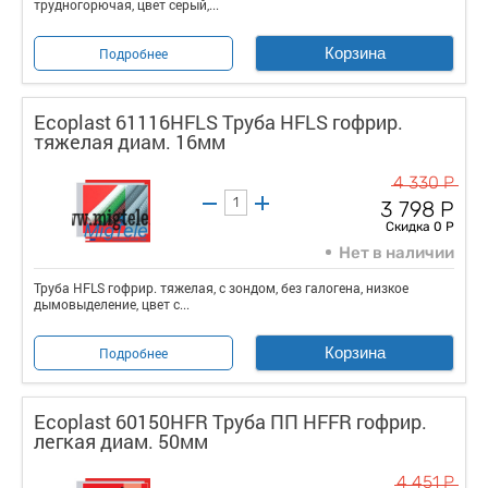
трудногорючая, цвет серый,...
Корзина
Подробнее
Ecoplast 61116HFLS Труба HFLS гофрир.
тяжелая диам. 16мм
4 330 Р
3 798 Р
Скидка 0 Р
Нет в наличии
Труба HFLS гофрир. тяжелая, с зондом, без галогена, низкое
дымовыделение, цвет с...
Корзина
Подробнее
Ecoplast 60150HFR Труба ПП HFFR гофрир.
легкая диам. 50мм
4 451 Р