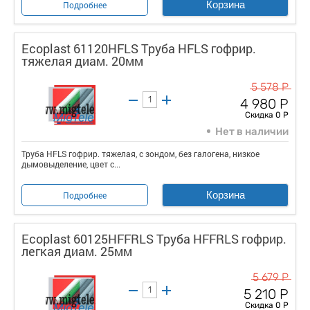
Корзина
Подробнее
Ecoplast 61120HFLS Труба HFLS гофрир.
тяжелая диам. 20мм
5 578 Р
4 980 Р
Скидка 0 Р
Нет в наличии
Труба HFLS гофрир. тяжелая, с зондом, без галогена, низкое
дымовыделение, цвет с...
Корзина
Подробнее
Ecoplast 60125HFFRLS Труба HFFRLS гофрир.
легкая диам. 25мм
5 679 Р
5 210 Р
Скидка 0 Р