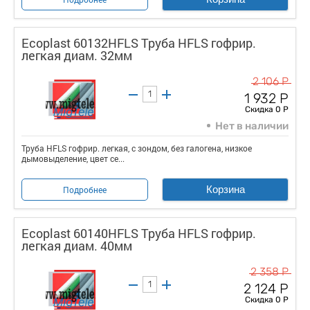
Ecoplast 60132HFLS Труба HFLS гофрир.
легкая диам. 32мм
2 106 Р
1 932 Р
Скидка 0 Р
Нет в наличии
Труба HFLS гофрир. легкая, с зондом, без галогена, низкое
дымовыделение, цвет се...
Корзина
Подробнее
Ecoplast 60140HFLS Труба HFLS гофрир.
легкая диам. 40мм
2 358 Р
2 124 Р
Скидка 0 Р