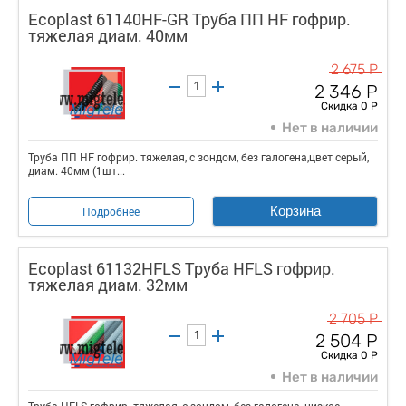
Ecoplast 61140HF-GR Труба ПП HF гофрир.
тяжелая диам. 40мм
2 675 Р
2 346 Р
Скидка 0 Р
Нет в наличии
Труба ПП HF гофрир. тяжелая, с зондом, без галогена,цвет серый,
диам. 40мм (1шт...
Корзина
Подробнее
Ecoplast 61132HFLS Труба HFLS гофрир.
тяжелая диам. 32мм
2 705 Р
2 504 Р
Скидка 0 Р
Нет в наличии
Труба HFLS гофрир. тяжелая, с зондом, без галогена, низкое