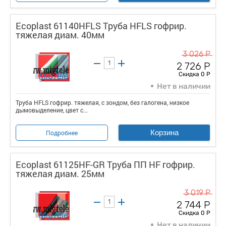
Ecoplast 61140HFLS Труба HFLS гофрир.
тяжелая диам. 40мм
3 026 Р
2 726 Р
Скидка 0 Р
Нет в наличии
Труба HFLS гофрир. тяжелая, с зондом, без галогена, низкое
дымовыделение, цвет с...
Корзина
Подробнее
Ecoplast 61125HF-GR Труба ПП HF гофрир.
тяжелая диам. 25мм
3 019 Р
2 744 Р
Скидка 0 Р
Нет в наличии