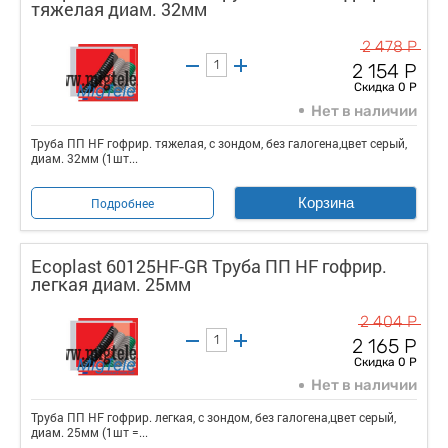
тяжелая диам. 32мм
2 478 Р
2 154 Р
Скидка 0 Р
Нет в наличии
Труба ПП HF гофрир. тяжелая, с зондом, без галогена,цвет серый,
диам. 32мм (1шт...
Корзина
Подробнее
Ecoplast 60125HF-GR Труба ПП HF гофрир.
легкая диам. 25мм
2 404 Р
2 165 Р
Скидка 0 Р
Нет в наличии
Труба ПП HF гофрир. легкая, с зондом, без галогена,цвет серый,
диам. 25мм (1шт =...