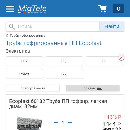
0
Найти
Трубы гофрированные
Трубы гофрированные ПП Ecoplast
Электрика
ПВХ
ПНД
ПП
Гибкие
ПЛЛ
по популярности
по цене
Ecoplast 60132 Труба ПП гофрир. легкая
диам. 32мм
1 316 Р
1 144 Р
Скидка 0 Р