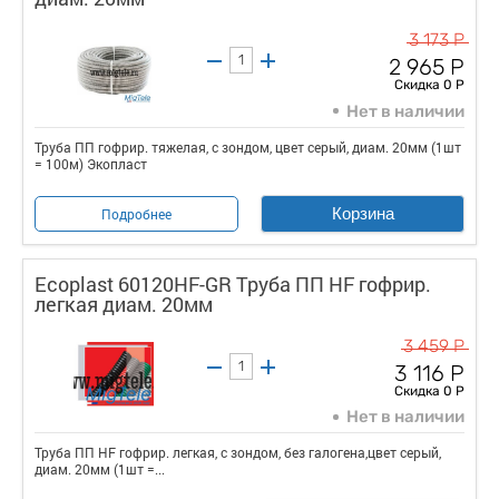
3 173 Р
2 965 Р
Скидка 0 Р
Нет в наличии
Труба ПП гофрир. тяжелая, с зондом, цвет серый, диам. 20мм (1шт
= 100м) Экопласт
Корзина
Подробнее
Ecoplast 60120HF-GR Труба ПП HF гофрир.
легкая диам. 20мм
3 459 Р
3 116 Р
Скидка 0 Р
Нет в наличии
Труба ПП HF гофрир. легкая, с зондом, без галогена,цвет серый,
диам. 20мм (1шт =...