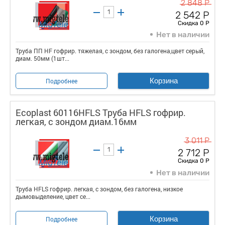
2 848 Р
2 542 Р
Скидка 0 Р
Нет в наличии
Труба ПП HF гофрир. тяжелая, с зондом, без галогена,цвет серый,
диам. 50мм (1шт...
Корзина
Подробнее
Ecoplast 60116HFLS Труба HFLS гофрир.
легкая, с зондом диам.16мм
3 011 Р
2 712 Р
Скидка 0 Р
Нет в наличии
Труба HFLS гофрир. легкая, с зондом, без галогена, низкое
дымовыделение, цвет се...
Корзина
Подробнее