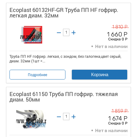
Ecoplast 60132HF-GR Труба ПП HF гофрир.
легкая диам. 32мм
1 810 Р
1 660 Р
Скидка 0 Р
Нет в наличии
Труба ПП HF гофрир. легкая, с зондом, без галогена,цвет серый,
диам. 32мм (1шт =...
Корзина
Подробнее
Ecoplast 61150 Труба ПП гофрир. тяжелая
диам. 50мм
1 859 Р
1 674 Р
Скидка 0 Р
Нет в наличии