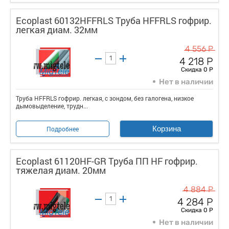
Ecoplast 60132HFFRLS Труба HFFRLS гофрир.
легкая диам. 32мм
4 556 Р
4 218 Р
Скидка 0 Р
Нет в наличии
Труба HFFRLS гофрир. легкая, с зондом, без галогена, низкое
дымовыделение, трудн...
Корзина
Подробнее
Ecoplast 61120HF-GR Труба ПП HF гофрир.
тяжелая диам. 20мм
4 884 Р
4 284 Р
Скидка 0 Р
Нет в наличии