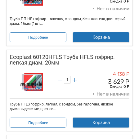
Скидка 0 Р
Нет в наличии
Труба ПП HF гофрир. тяжелая, с зондом, без галогена,цвет серый,
диам. 16мм (1шт...
Корзина
Подробнее
Ecoplast 60120HFLS Труба HFLS гофрир.
легкая диам. 20мм
4 138 Р
3 629 Р
Скидка 0 Р
Нет в наличии
Труба HFLS гофрир. легкая, с зондом, без галогена, низкое
дымовыделение, цвет се...
Корзина
Подробнее