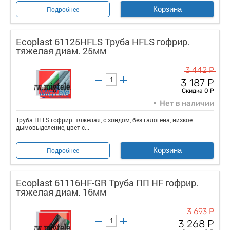
Корзина
Подробнее
Ecoplast 61125HFLS Труба HFLS гофрир.
тяжелая диам. 25мм
3 442 Р
3 187 Р
Скидка 0 Р
Нет в наличии
Труба HFLS гофрир. тяжелая, с зондом, без галогена, низкое
дымовыделение, цвет с...
Корзина
Подробнее
Ecoplast 61116HF-GR Труба ПП HF гофрир.
тяжелая диам. 16мм
3 693 Р
3 268 Р