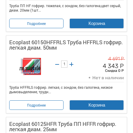
Труба ПП HF гофрир. тяжелая, с зондом, без галогена,цвет серый,
диам. 20мм (1шт...
Корзина
Подробнее
Ecoplast 60150HFFRLS Труба HFFRLS гофрир.
легкая диам. 50мм
4 691 Р
4 343 Р
Скидка 0 Р
Нет в наличии
Труба HFFRLS гофрир. легкая, с зондом, без галогена, низкое
дымовыделение, трудн...
Корзина
Подробнее
Ecoplast 60125HFR Труба ПП HFFR гофрир.
легкая диам. 25мм