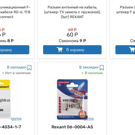
уникационный F-
Разъем антенный на кабель,
Разъем 
кабеля RG-6, 17,8
(штекер-TV никель с пружиной),
штекер F д
connect
(1шт) REXANT
 Р
69 Р
 Р
60 Р
омь
8 Р
Сэкономь
9 Р
С
орзину
В корзину
В закладки
В закладки
Нет в наличии
В наличии
-4034-1-7
Rexant 06-0004-A5