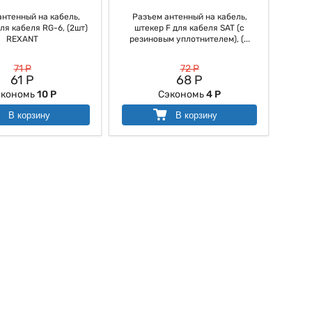
антенный на кабель,
Разъем антенный на кабель,
ля кабеля RG-6, (2шт)
штекер F для кабеля SAT (с
REXANT
резиновым уплотнителем), (...
71 Р
72 Р
61 Р
68 Р
экономь
10 Р
Сэкономь
4 Р
В корзину
В корзину