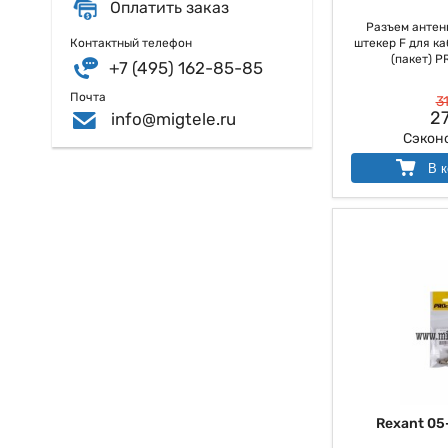
Оплатить заказ
Разъем антенн
штекер F для каб
Контактный телефон
(пакет) P
+7 (495) 162-85-85
Почта
31
27
info@migtele.ru
Сэкон
В к
Rexant 05