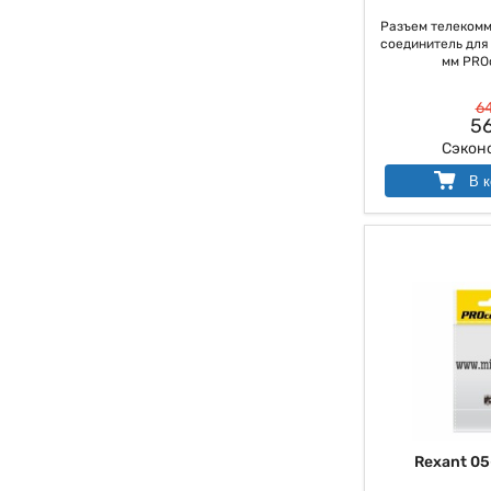
Разъем телекомм
соединитель для 
мм PRO
64
56
Сэкон
В к
Rexant 05