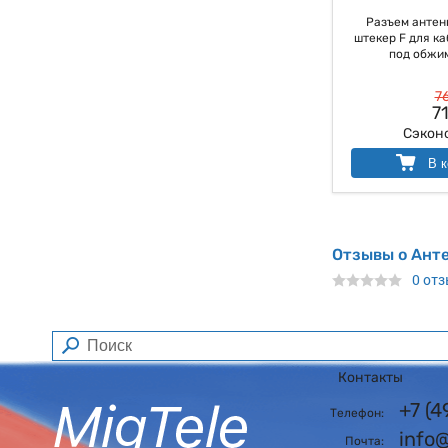
Разъем антенн
штекер F для каб
под обжим,
76
71
Сэкон
В к
Отзывы о Ант
0 от
Контакты
+7 (
Телефон:
info
Почта: