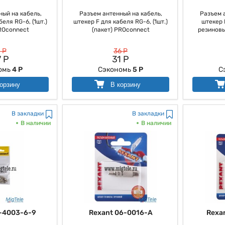
ый на кабель,
Разъем антенный на кабель,
Разъем 
еля RG-6, (1шт.)
штекер F для кабеля RG-6, (1шт.)
штекер 
ROconnect
(пакет) PROconnect
резиновым
 Р
36 Р
 Р
31 Р
омь
4 Р
Сэкономь
5 Р
С
орзину
В корзину
В закладки
В закладки
В наличии
В наличии
-4003-6-9
Rexant 06-0016-A
Rexa