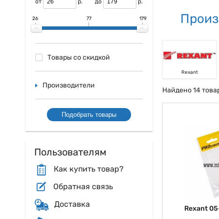
от
р.
до
р.
говорить, достато
Произ
26
77
179
Принципиальной, к
уровень утрат си
передаваемого сиг
убедиться, что он
Товары со скидкой
Некие разветвител
либо ежели требуе
Rexant
стоит как раз выб
Производители
Найдено 14 това
В заключение, те
телевизионного си
(активный либо па
Подобрать товары
обеспечить наилуч
Пользователям
Как купить товар?
Обратная связь
Доставка
Rexant 05