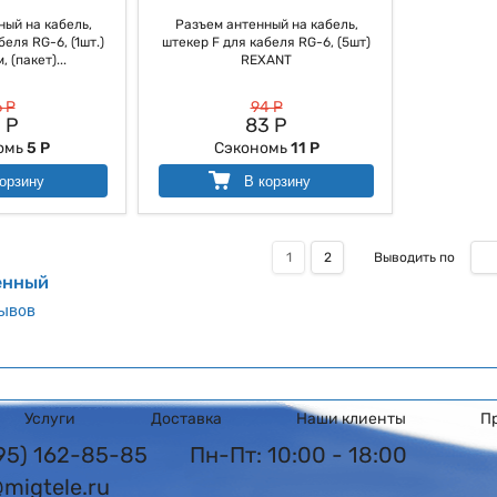
ый на кабель,
Разъем антенный на кабель,
еля RG-6, (1шт.)
штекер F для кабеля RG-6, (5шт)
 (пакет)...
REXANT
 Р
94 Р
 Р
83 Р
омь
5 Р
Сэкономь
11 Р
орзину
В корзину
1
2
Выводить по
енный
зывов
Услуги
Доставка
Наши клиенты
П
495) 162-85-85
Пн-Пт: 10:00 - 18:00
@migtele.ru