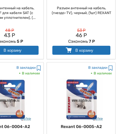
антенный на кабель,
Разъем антенный на кабель,
F для кабеля SAT (с
(гнездо-TV), черный, (1шт) REXANT
 уплотнителем), (...
48 Р
53 Р
43 Р
46 Р
экономь
5 Р
Сэкономь
7 Р
В корзину
В корзину
В закладки
В закладки
В наличии
В наличии
nt 06-0004-A2
Rexant 06-0005-A2