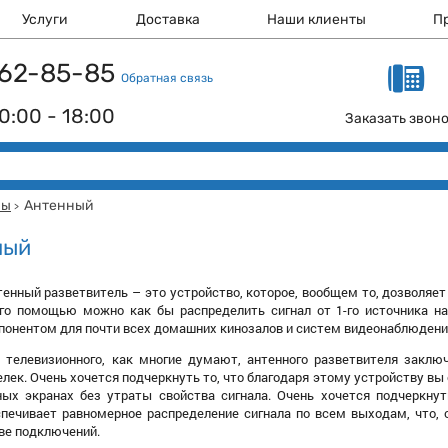
Услуги
Доставка
Наши клиенты
П
 162-85-85
Обратная связь
0:00 - 18:00
Заказать звон
мы
Антенный
>
ный
енный разветвитель – это устройство, которое, вообщем то, дозволяет
его помощью можно как бы распределить сигнал от 1-го источника на 
онентом для почти всех домашних кинозалов и систем видеонаблюдени
 телевизионного, как многие думают, антенного разветвителя заклю
лек. Очень хочется подчеркнуть то, что благодаря этому устройству 
ных экранах без утраты свойства сигнала. Очень хочется подчеркнуть
спечивает равномерное распределение сигнала по всем выходам, что, 
ве подключений.