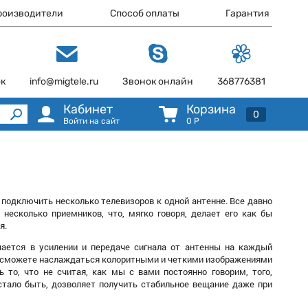
роизводители
Способ оплаты
Гарантия
ок
info@migtele.ru
Звонок онлайн
368776381
Кабинет
Корзина
0
Войти на сайт
0
Р
 подключить несколько телевизоров к одной антенне. Все давно
несколько приемников, что, мягко говоря, делает его как бы
я.
чается в усилении и передаче сигнала от антенны на каждый
вы сможете наслаждаться колоритными и четкими изображениями
 то, что не считая, как мы с вами постоянно говорим, того,
стало быть, дозволяет получить стабильное вещание даже при