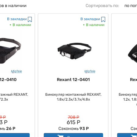
ов в наличии
Сортировать по:
по по
В закладки
В закладки
В наличии
В наличии
12-0410
Rexant 12-0401
Re
тажный REXANT,
Бинокуляр монтажный REXANT,
Бинокуля
/2.3x
1.8x/2.3x/3.7x/4.8x
1.2х, 1.
9 Р
708 Р
3 Р
615 Р
омь
26 Р
Сэкономь
93 Р
Сэ