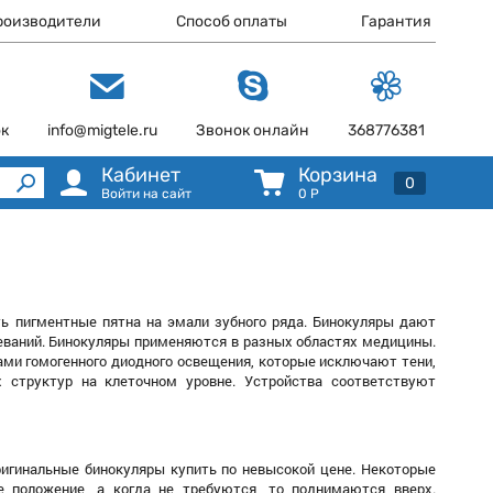
роизводители
Способ оплаты
Гарантия
ок
info@migtele.ru
Звонок онлайн
368776381
Кабинет
Корзина
0
Войти на сайт
0
Р
ь пигментные пятна на эмали зубного ряда. Бинокуляры дают
еваний. Бинокуляры применяются в разных областях медицины.
ми гомогенного диодного освещения, которые исключают тени,
 структур на клеточном уровне. Устройства соответствуют
ригинальные бинокуляры купить по невысокой цене. Некоторые
 положение, а когда не требуются, то поднимаются вверх.