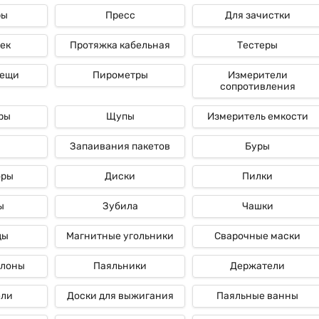
ры
Пресс
Для зачистки
ек
Протяжка кабельная
Тестеры
лещи
Пирометры
Измерители
сопротивления
ры
Щупы
Измеритель емкости
Запаивания пакетов
Буры
оры
Диски
Пилки
ы
Зубила
Чашки
ды
Магнитные угольники
Сварочные маски
ллоны
Паяльники
Держатели
ели
Доски для выжигания
Паяльные ванны