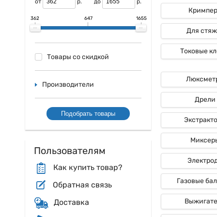
от
р.
до
р.
Кримпе
362
647
1655
Для стяж
Токовые к
Товары со скидкой
Люксмет
Производители
Дрели
Подобрать товары
Экстракт
Миксер
Пользователям
Электро
Как купить товар?
Газовые ба
Обратная связь
Выжигат
Доставка