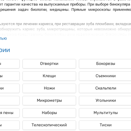
ет гарантии качества на выпускаемые приборы. При выборе бинокуляра
решения задач биологии, медицины. Прямые микроскопы применяютс
ые
ьзуются при лечении кариеса, при реставрации зуба пломбами, вкладк
обнаружить кариес зуба, микротрещины, которые невозможно обнару
-магазина представлены бинокуляры цена изделия низкая. Бинокуляры 
тью
уляры
рии
лярам стоматологи стоматологической клиники контролируют проце
й увеличительную линзу, которая работает как бинокль. В устройстве
тво, место, улучшает обзор. На бинокуляры официальный магазин mig
ы
Отвертки
Бокорезы
лабораторное оборудование, которое применяется для увеличения объе
и. В каталоге интернет-магазина вы сможете заказать оригинальные 
ы
Клещи
Съемники
ов во время проведения операции дает возможность повысить вероятн
ки
Ножи
Скальпели
Микрометры
Угольники
я пены
Наборы
Мультитулы
ы
Телескопический
Тиски