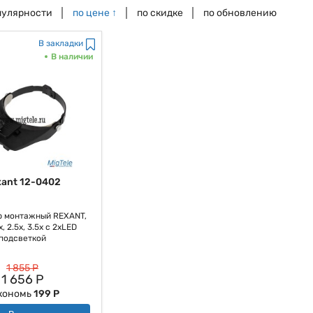
пулярности
по цене
↑
по скидке
по обновлению
В закладки
В наличии
xant 12-0402
р монтажный REXANT,
8х, 2.5х, 3.5х с 2хLED
подсветкой
1 855 Р
1 656 Р
кономь
199 Р