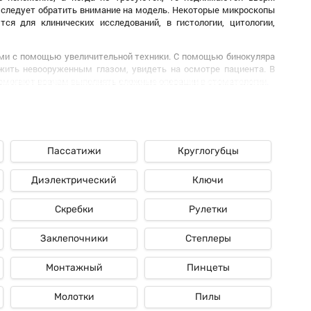
 следует обратить внимание на модель. Некоторые микроскопы
я для клинических исследований, в гистологии, цитологии,
ами с помощью увеличительной техники. С помощью бинокуляра
жить невооруженным глазом, увидеть на осмотре пациента. В
помогают врачам выполнять сложные операции в стоматологии
.
сс лечения, уделяют внимание важным деталям. Устройство
 встроена специальная лампа, которая дополнительно освещает
tele выдает паспорта, сертификаты. Бинокулярный микроскоп —
Пассатижи
Круглогубцы
кта, имеет особенность — возможность наблюдать изображение
бинокуляры в Москве хорошего качества по приемлемой цене.
Диэлектрический
Ключи
ость достижения успешного лечения, долгосрочного результата
Скребки
Рулетки
Заклепочники
Степлеры
Монтажный
Пинцеты
Молотки
Пилы