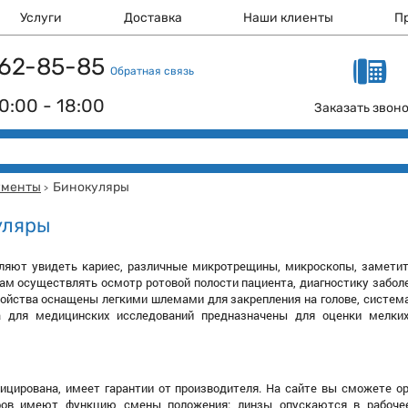
Услуги
Доставка
Наши клиенты
П
 162-85-85
Обратная связь
0:00 - 18:00
Заказать звон
ументы
Бинокуляры
>
уляры
ляют увидеть кариес, различные микротрещины, микроскопы, заметит
ам осуществлять осмотр ротовой полости пациента, диагностику забол
ойства оснащены легкими шлемами для закрепления на голове, система
а для медицинских исследований предназначены для оценки мелких
ицирована, имеет гарантии от производителя. На сайте вы сможете о
ров имеют функцию смены положения: линзы опускаются в рабочее