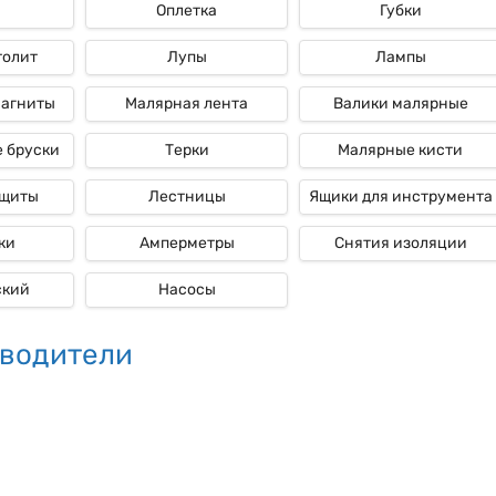
Оплетка
Губки
толит
Лупы
Лампы
магниты
Малярная лента
Валики малярные
 бруски
Терки
Малярные кисти
ащиты
Лестницы
Ящики для инструмента
ки
Амперметры
Снятия изоляции
ский
Насосы
водители