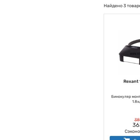
Найдено 3 товар
Rexant 
Бинокуляр мон
1.8x
38
36
Сэкон