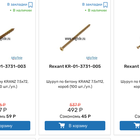
В закладки
В закладки
В наличии
В наличии
01-3731-003
Rexant KR-01-3731-005
Rexant
у KRANZ 7.5х72,
Шуруп по бетону KRANZ 7.5х112,
Шуруп по 
0 шт./уп.)
короб (100 шт./уп.)
кор
6 Р
537 Р
7 Р
492 Р
омь
59 Р
Сэкономь
45 Р
Сэ
орзину
В корзину