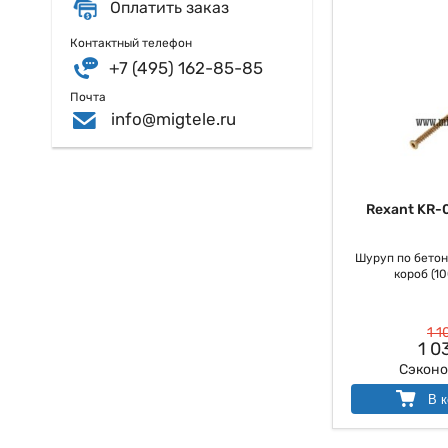
Оплатить заказ
Контактный телефон
+7 (495) 162-85-85
Почта
info@migtele.ru
Rexant KR-
Шуруп по бетону
короб (10
1 1
1 0
Сэкон
В к