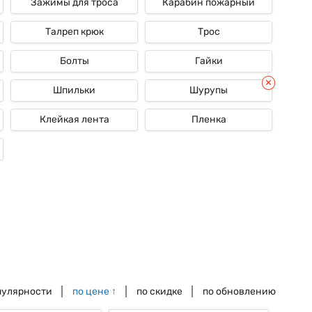
Зажимы для троса
Карабин пожарный
Талреп крюк
Трос
Болты
Гайки
Шпильки
Шурупы
Клейкая лента
Пленка
пулярности
по цене
↑
по скидке
по обновлению