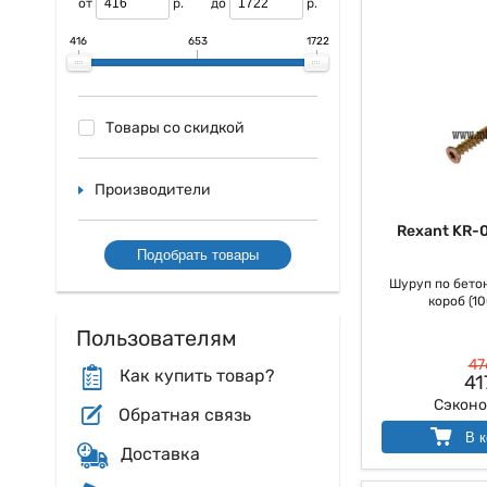
от
р.
до
р.
416
653
1722
Товары со скидкой
Производители
Rexant KR-
Подобрать товары
Шуруп по бетон
короб (10
Пользователям
47
Как купить товар?
41
Сэкон
Обратная связь
В к
Доставка