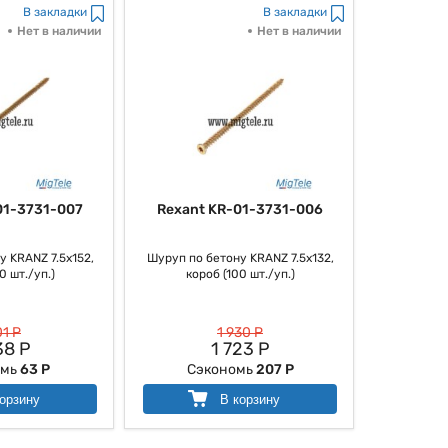
В закладки
В закладки
Нет в наличии
Нет в наличии
01-3731-007
Rexant KR-01-3731-006
 KRANZ 7.5х152,
Шуруп по бетону KRANZ 7.5х132,
0 шт./уп.)
короб (100 шт./уп.)
01 Р
1 930 Р
38 Р
1 723 Р
омь
63 Р
Сэкономь
207 Р
орзину
В корзину