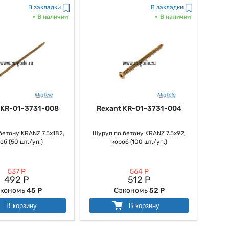
В закладки
В закладки
В наличии
В наличии
 KR-01-3731-008
Rexant KR-01-3731-004
бетону KRANZ 7.5х182,
Шуруп по бетону KRANZ 7.5х92,
об (50 шт./уп.)
короб (100 шт./уп.)
537 Р
564 Р
492 Р
512 Р
кономь
45 Р
Сэкономь
52 Р
В корзину
В корзину