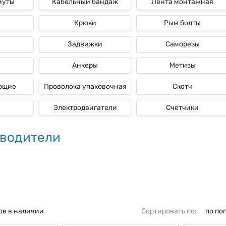
муты
Кабельный бандаж
Лента монтажная
Крюки
Рым болты
ые
Задвижки
Саморезы
Анкеры
Метизы
ющие
Проволока упаковочная
Скотч
Электродвигатели
Счетчики
водители
ов в наличии
Сортировать по:
по по