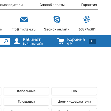
роизводители
Способ оплаты
Гарантия
ок
info@migtele.ru
Звонок онлайн
368776381
Кабинет
Корзина
0
Войти на сайт
0
Р
Кабельные
DIN
Площадки
Ценникодержатели