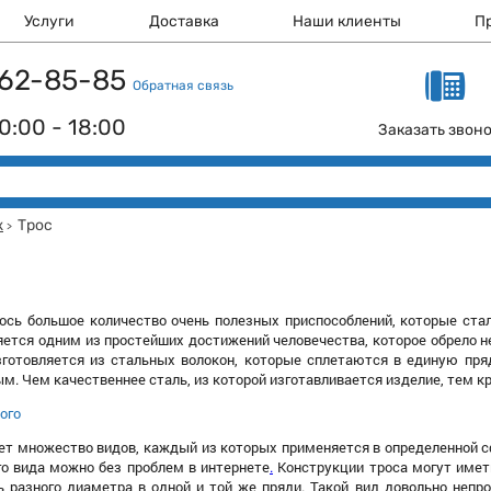
Услуги
Доставка
Наши клиенты
П
 162-85-85
Обратная связь
0:00 - 18:00
Заказать звон
ж
Трос
>
лось большое количество очень полезных приспособлений, которые ст
яется одним из простейших достижений человечества, которое обрело 
зготовляется из стальных волокон, которые сплетаются в единую пряд
м. Чем качественнее сталь, из которой изготавливается изделие, тем кр
ого
ет множество видов, каждый из которых применяется в определенной сф
го вида можно без проблем в интернете
.
Конструкции троса могут иметь
ь разного диаметра в одной и той же пряди. Такой вид довольно непро