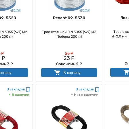
Rex
09-5520
Rexant 09-5530
Трос ста
IN 3055 (6x7) М2
Трос стальной DIN 3055 (6x7) М3
d=2,0 мм, 
 200 м)
(бобина 200 м)
 Р
25 Р
 Р
23 Р
С
омь
3 Р
Сэкономь
2 Р
орзину
В корзину
В закладки
В закладки
В наличии
Нет в наличии