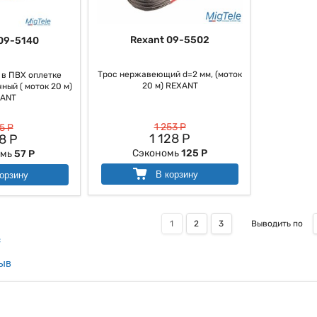
Rexant 09-5502
09-5140
Трос нержавеющий d=2 мм, (моток
 в ПВХ оплетке
20 м) REXANT
ный ( моток 20 м)
ANT
1 253 Р
5 Р
1 128 Р
8 Р
Сэкономь
125 Р
омь
57 Р
В корзину
орзину
1
2
3
Выводить по
с
зыв