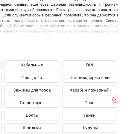
арной свивки, еще есть двойная разновидность и тройная.
ельно из круглой проволоки. Есть тросы закрытого типа, а так
 Если случается обрыв фасонной проволоки, то она держится в
ать для дальнейшего изготовления, называется прядью. Свивка
 слой. Такие канаты могут изготавливаться как с одним слоем,
ся невероятно гибким и имеет большую опорную поверхность. В
рядей двойной свивки. Они получили название стренги. Свивка
ин концентрический слой. Есть и другие разновидности троса,
Кабельные
DIN
 различных сферах промышленности и в обычном хозяйстве.
ез этого изделия. В морском транспорте, машиностроении,
о грузонесущего элемента в специальных видах техники. Более
Площадки
Ценникодержатели
Зажимы для троса
Карабин пожарный
отраслях промышленности, в быту так же такому изделию можно
 различные виды троса на сайте. Купить Трос можно по весьма
найти довольно качественное изделие по доступной цене. Трос
Талреп крюк
Трос
Болты
Гайки
Шпильки
Шурупы