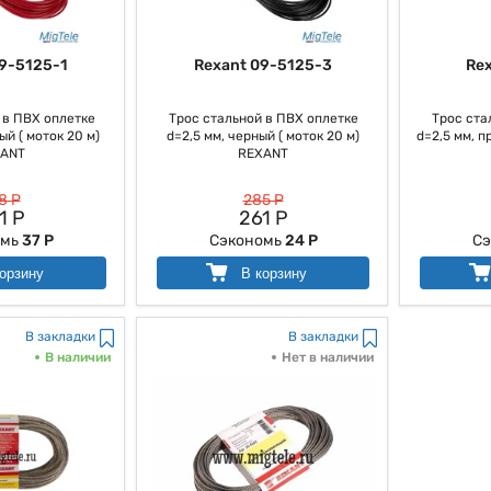
9-5125-1
Rexant 09-5125-3
Re
 в ПВХ оплетке
Трос стальной в ПВХ оплетке
Трос ста
ый ( моток 20 м)
d=2,5 мм, черный ( моток 20 м)
d=2,5 мм, п
ANT
REXANT
8 Р
285 Р
1 Р
261 Р
омь
37 Р
Сэкономь
24 Р
С
орзину
В корзину
В закладки
В закладки
В наличии
Нет в наличии