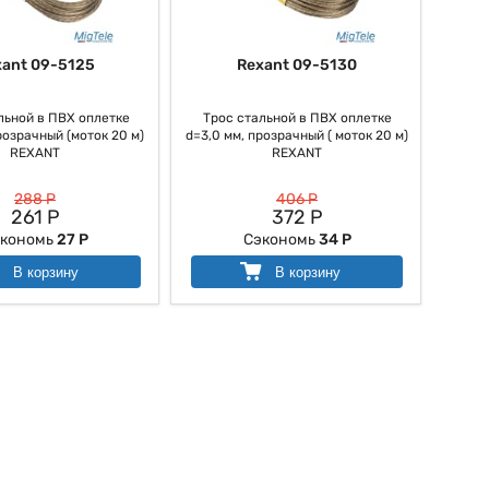
xant 09-5125
Rexant 09-5130
льной в ПВХ оплетке
Трос стальной в ПВХ оплетке
розрачный (моток 20 м)
d=3,0 мм, прозрачный ( моток 20 м)
REXANT
REXANT
288 Р
406 Р
261 Р
372 Р
экономь
27 Р
Сэкономь
34 Р
В корзину
В корзину