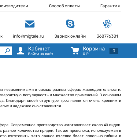
роизводители
Способ оплаты
Гарантия
ок
info@migtele.ru
Звонок онлайн
368776381
Кабинет
Корзина
0
Войти на сайт
0
Р
али незаменимыми в самых разных сферах жизнедеятельности.
невероятную популярность и множество применений. В основном
ь. Благодаря своей структуре трос является очень крепким и
епче и надежнее оно становится.
ере. Современное производство изготавливает около 40 видов.
 разное количество прядей. Так же проволока, используемая в
сто изготовить, зато данное изделие будет довольно гибким и