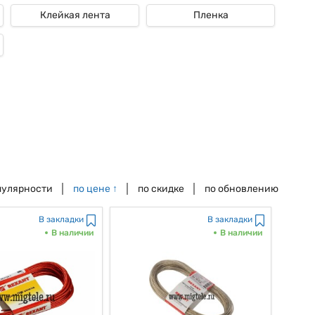
Клейкая лента
Пленка
пулярности
по цене
↑
по скидке
по обновлению
В закладки
В закладки
В наличии
В наличии