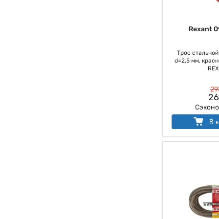
Rexant 0
Трос стальной
d=2,5 мм, красн
REX
29
26
Сэкон
В к