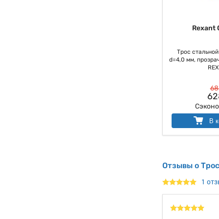
Rexant 
Трос стальной
d=4,0 мм, прозрач
REX
68
62
Сэкон
В к
Отзывы о Тро
1 от