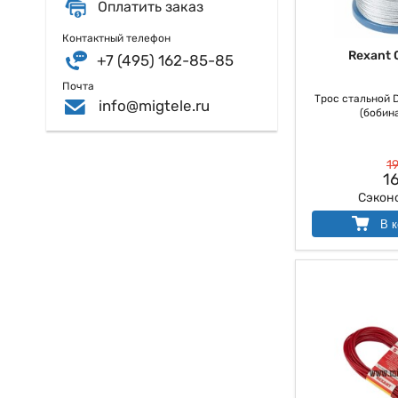
Оплатить заказ
Контактный телефон
Rexant 
+7 (495) 162-85-85
Почта
Трос стальной D
info@migtele.ru
(бобина
19
16
Сэкон
В к