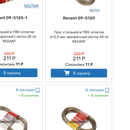
ant 09-5120-1
Rexant 09-5120
льной в ПВХ оплетке
Трос стальной в ПВХ оплетке
красный ( моток 20 м)
d=2,0 мм, прозрачный (моток 20 м)
REXANT
REXANT
222 Р
222 Р
211 Р
211 Р
экономь
11 Р
Сэкономь
11 Р
В корзину
В корзину
В закладки
В закладки
В наличии
В наличии