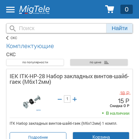
0
Найти
СКС
Комплектующие
СКС
по популярности
по цене
IEK ITK-HP-28 Набор закладных винтов-шайб-
гаек (M6x12мм)
18 Р
15 Р
Скидка 0 Р
В наличии
ITK Набор закладных винтов-шайб-гаек (M6x12мм) 1 компл.
Корзина
Подробнее