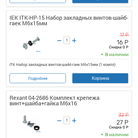
IEK ITK-HP-15 Набор закладных винтов-шайб-
гаек M6x15мм
17 Р
16 Р
Скидка 0 Р
В наличии
ITK Набор закладных винтов-шайб-гаек M6x15мм (1 компл)
Корзина
Подробнее
Rexant 04-2686 Комплект крепежа
винт+шайба+гайка M6x16
32 Р
27 Р
Скидка 0 Р
В наличии