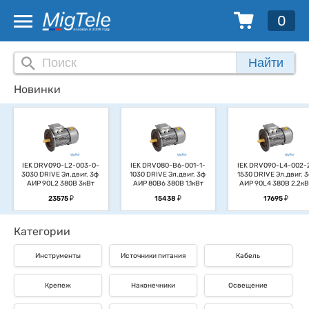
0
Найти
Новинки
IEK DRV090-L2-003-0-
IEK DRV080-B6-001-1-
IEK DRV090-L4-002-
3030 DRIVE Эл.двиг. 3ф 
1030 DRIVE Эл.двиг. 3ф 
1530 DRIVE Эл.двиг. 3
АИР 90L2 380В 3кВт
АИР 80B6 380В 1,1кВт
АИР 90L4 380В 2,2кВ
у
у
у
23575
15438
17695
Категории
Инструменты
Источники питания
Кабель
Крепеж
Наконечники
Освещение