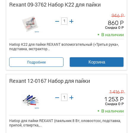
Rexant 09-3762 Набор К22 для пайки
946 Р
860 Р
Скидка 0 Р
В наличии
Набор К22 для пайки REXANT вспомогательный («Третья рука»,
подставка, экстрактор...
Корзина
Подробнее
Rexant 12-0167 Набор для пайки
1 416 Р
1 253 Р
Скидка 0 Р
В наличии
Набор для пайки REXANT (паяльник 8 Вт, оловоотсос, подставка,
припой, отвертка,...