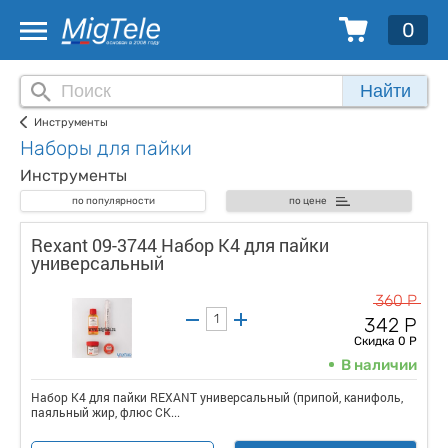
0
Найти
Инструменты
Наборы для пайки
Инструменты
по популярности
по цене
Rexant 09-3744 Набор К4 для пайки
универсальный
360 Р
342 Р
Скидка 0 Р
В наличии
Набор К4 для пайки REXANT универсальный (припой, канифоль,
паяльный жир, флюс СК...