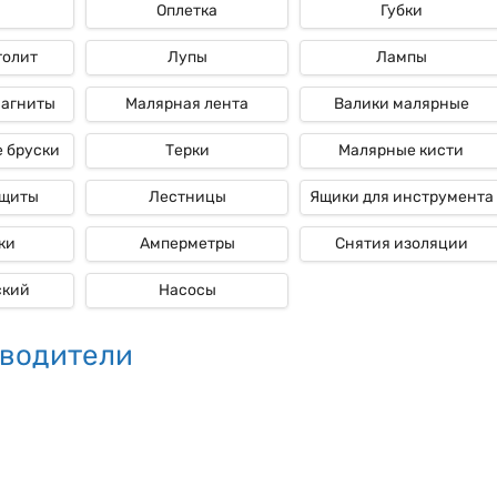
Оплетка
Губки
толит
Лупы
Лампы
магниты
Малярная лента
Валики малярные
 бруски
Терки
Малярные кисти
ащиты
Лестницы
Ящики для инструмента
ки
Амперметры
Снятия изоляции
ский
Насосы
водители