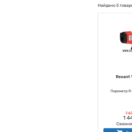
Найдено 5 товар
Rexant 
Пирометр R
1 6
1 4
Сэконо