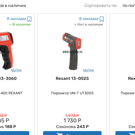
ов в наличии
Сортировать по:
по по
В закладки
В закладки
В наличии
Нет в наличии
13-3060
Rexant 13-0025
Re
-400 REXANT
Пирометр UNI-T UT300S
Пиромет
33 Р
1 973 Р
45 Р
1 730 Р
мь
188 Р
Сэкономь
243 Р
Сэ