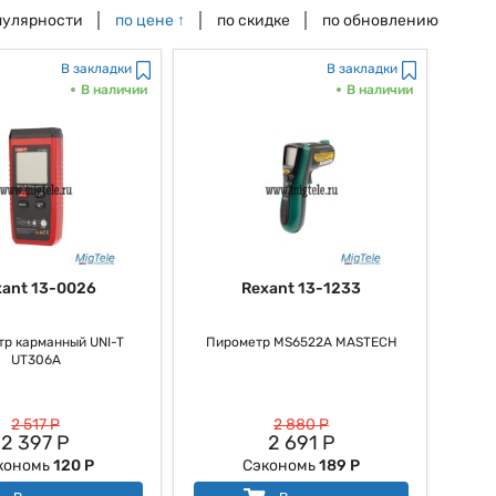
пулярности
по цене
↑
по скидке
по обновлению
В закладки
В закладки
В наличии
В наличии
xant 13-0026
Rexant 13-1233
р карманный UNI-T
Пирометр MS6522А MASTECH
UT306A
2 517 Р
2 880 Р
2 397 Р
2 691 Р
кономь
120 Р
Сэкономь
189 Р