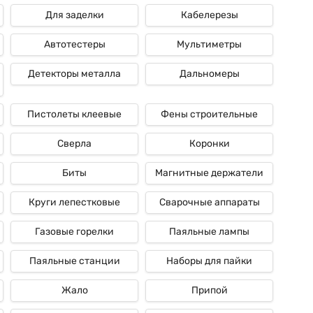
 что к примеру, они употребляются для контроля температуры в
Для заделки
Кабелерезы
о знаем то, что они также нужны для контроля действий сжигания
рии
.
Автотестеры
Мультиметры
етров материалов при больших температурах. Все знают то, что
 контролировать процессы, происходящие при их нагреве.
Детекторы металла
Дальномеры
ными инструментами для измерения температуры без контакта с
и и научных исследованиях благодаря собственной высочайшей
Пистолеты клеевые
Фены строительные
Сверла
Коронки
Биты
Магнитные держатели
Круги лепестковые
Сварочные аппараты
Газовые горелки
Паяльные лампы
Паяльные станции
Наборы для пайки
Жало
Припой