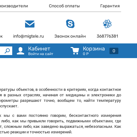
роизводители
Способ оплаты
Гарантия
ок
info@migtele.ru
Звонок онлайн
368776381
Кабинет
Корзина
0
Войти на сайт
0
Р
атуры объектов, в особенности в критериях, когда контактное
я в разных отраслях, начиная от медицины и электроники до
 пирометры разрешают точно, вообщем то, найти температуру
испускает.
к мы с вами постоянно говорим, бесконтактного измерения
и либо, как мы привыкли говорить, подвижными объектами, где
т, сложным либо, как заведено выражаться, небезопасным. Как
остью реакции и точностью измерений.