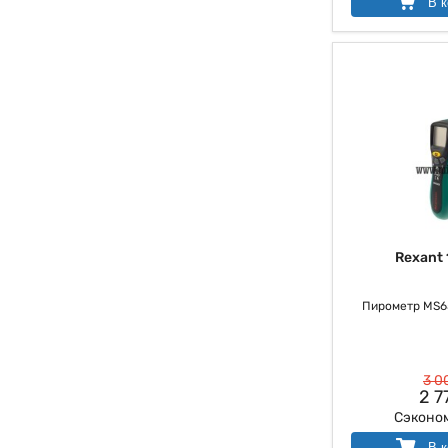
В к
Rexant 
Пирометр MS6
3 0
2 7
Сэконо
В к