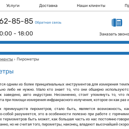
Услуги
Доставка
Наши клиенты
П
 162-85-85
Обратная связь
0:00 - 18:00
Заказать звон
ументы
Пирометры
>
етры
я одним из более принципиальных инструментов для измерения темпер
ьно либо не нужно. Мало кто знает то, что они обширно используютс
ак заведено, авто индустрии. Несомненно, стоит упомянуть то, что
та при помощи измерения инфракрасного излучения, которое он как раз 
х преимуществ пирометров, стало быть, является возможность, ка
-собой разумеется, это в особенности полезно при работе с горячим
 термометров быть может, как большая часть из нас постоянно говори
ранно, но не считая того, пирометры, наконец, владеют высочайшей скор