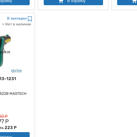
орзину
В корзину
В закладки
Нет в наличии
13-1231
522B MASTECH
00 Р
77 Р
мь
223 Р
орзину