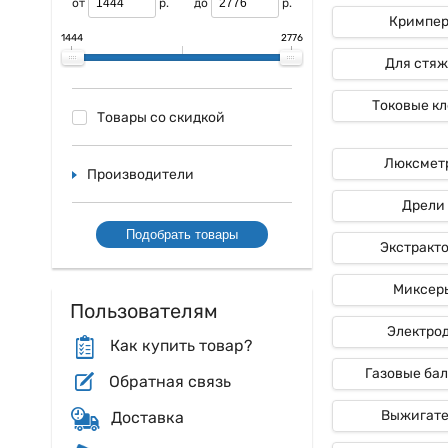
от
р.
до
р.
Пирометры отыскал
Кримпе
действиях нагрева
1444
2776
горючих материало
Для стяж
В научных исследо
они так сказать п
Токовые к
Товары со скидкой
В заключение можн
объектом. Надо с
Люксмет
точности и надежн
Производители
Дрели
Подобрать товары
Экстракт
Миксер
Пользователям
Электро
Как купить товар?
Газовые ба
Обратная связь
Выжигат
Доставка