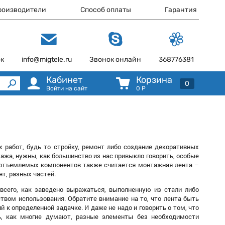
роизводители
Способ оплаты
Гарантия
ок
info@migtele.ru
Звонок онлайн
368776381
Кабинет
Корзина
0
Войти на сайт
0
Р
 работ, будь то стройку, ремонт либо создание декоративных
тажа, нужны, как большинство из нас привыкло говорить, особые
 неотъемлемых компонентов также считается монтажная лента –
ят, разных частей.
всего, как заведено выражаться, выполненную из стали либо
ством использования. Обратите внимание на то, что лента быть
 к определенной задачке. И даже не надо и говорить о том, что
ь, как многие думают, разные элементы без необходимости