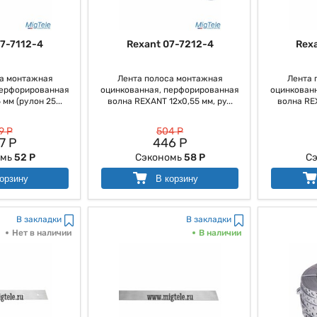
7-7112-4
Rexant 07-7212-4
Rex
а монтажная
Лента полоса монтажная
Лента 
перфорированная
оцинкованная, перфорированная
оцинкован
мм (рулон 25...
волна REXANT 12х0,55 мм, ру...
волна REX
9 Р
504 Р
7 Р
446 Р
омь
52 Р
Сэкономь
58 Р
С
орзину
В корзину
В закладки
В закладки
Нет в наличии
В наличии