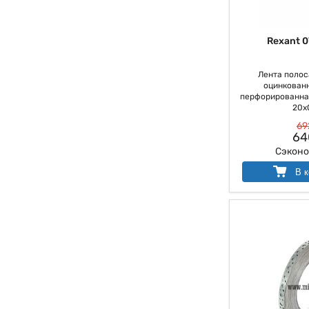
Rexant 0
Лента полос
оцинкованн
перфорированна
20х0
69
64
Сэкон
В к