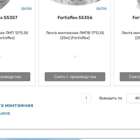
ex 55357
Fortisflex 55356
For
ая ЛМП 12*0,55
Лента монтажная ЛМПВ 17*0,55
Лента мо
rtisflex)
(25м) (Fortisflex)
(2
оизводства
Снято с производства
Снято
40
1
Выводить по
та монтажная
зывов