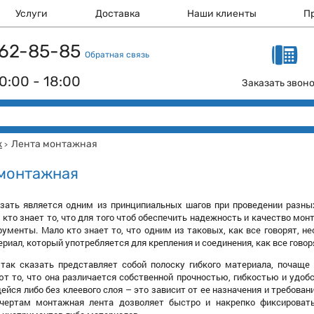
Услуги
Доставка
Наши клиенты
П
 162-85-85
Обратная связь
0:00 - 18:00
Заказать звон
ж
Лента монтажная
>
 монтажная
азать является одним из принципиальных шагов при проведении разных
 кто знает то, что для того чтоб обеспечить надежность и качество мон
ументы. Мало кто знает то, что одним из таковых, как все говорят,
риал, который употребляется для крепления и соединения, как все говор
так сказать представляет собой полоску гибкого материала, почаще 
ют то, что она различается собственной прочностью, гибкостью и удоб
ся либо без клеевого слоя – это зависит от ее назначения и требований
 чертам монтажная лента дозволяет быстро и накрепко фиксироват