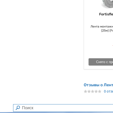
Fortisfl
Лента монтажн
(25м) (Fo
Снято с пр
Отзывы о Лен
0 от