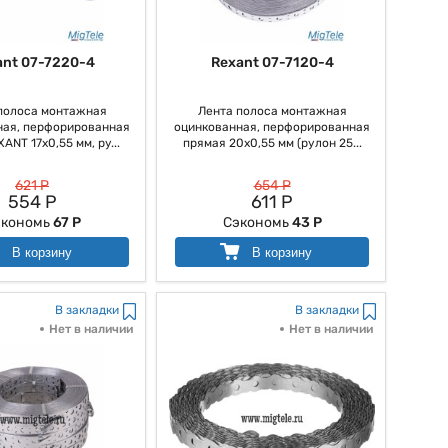
ant 07-7220-4
Rexant 07-7120-4
полоса монтажная
Лента полоса монтажная
ная, перфорированная
оцинкованная, перфорированная
ANT 17х0,55 мм, ру...
прямая 20х0,55 мм (рулон 25...
621 Р
654 Р
554 Р
611 Р
экономь
67 Р
Сэкономь
43 Р
В корзину
В корзину
В закладки
В закладки
Нет в наличии
Нет в наличии