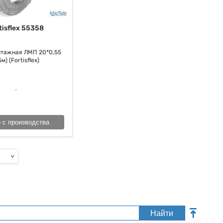
tisflex 55358
нтажная ЛМП 20*0,55
5м) (Fortisflex)
 с производства
Найти