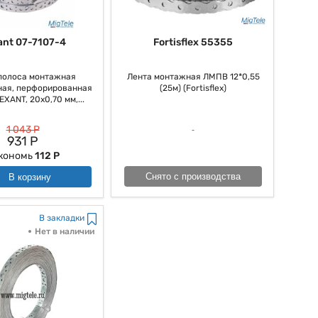
Fortisflex 55355
ant 07-7107-4
Лента монтажная ЛМПВ 12*0,55
полоса монтажная
(25м) (Fortisflex)
ная, перфорированная
XANT, 20х0,70 мм,...
1 043 Р
931 Р
кономь
112 Р
Снято с производства
В корзину
В закладки
Нет в наличии