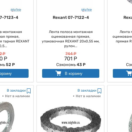
7-7123-4
Rexant 07-7122-4
Rex
а монтажная
Лента полоса монтажная
Лента 
ая прямая,
оцинкованная прямая,
оцинкован
я тарная REXANT
упаковочная REXANT 20х0,55 мм,
прямая RE
,5...
рулон...
2 Р
744 Р
0 Р
701 Р
омь
52 Р
Сэкономь
43 Р
Сэ
орзину
В корзину
В закладки
В закладки
Нет в наличии
Нет в наличии