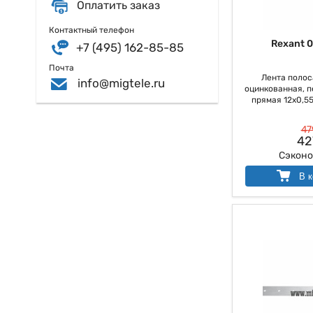
Оплатить заказ
Контактный телефон
Rexant 0
+7 (495) 162-85-85
Почта
Лента полос
info@migtele.ru
оцинкованная, 
прямая 12х0,55 
47
42
Сэкон
В к