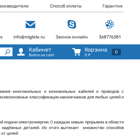
роизводители
Способ оплаты
Гарантия
ок
info@migtele.ru
Звонок онлайн
368776381
Кабинет
Корзина
0
Войти на сайт
0
Р
цевания многожильных и моножильных кабелей и проводов с
 всевозможные классификации наконечников для любых целей и
ой подачи электроэнергии. С каждым новым прорывом в области
е надёжных деталей. Из этого вытекает множество способов
 от целей: