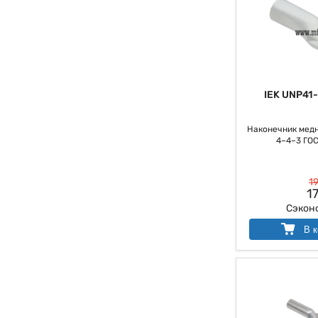
IEK UNP41
Наконечник мед
4–4–3 ГОС
19
17
Сэкон
В к