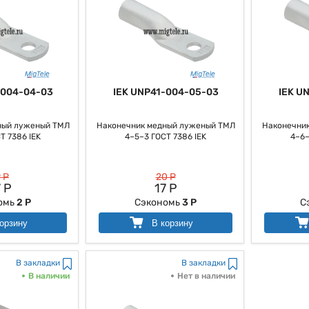
-004-04-03
IEK UNP41-004-05-03
IEK U
ный луженый ТМЛ
Наконечник медный луженый ТМЛ
Наконечни
Т 7386 IEK
4–5–3 ГОСТ 7386 IEK
4–6–
 Р
20 Р
 Р
17 Р
омь
2 Р
Сэкономь
3 Р
С
орзину
В корзину
В закладки
В закладки
В наличии
Нет в наличии