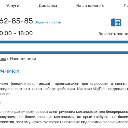
Услуги
Доставка
Наши клиенты
П
 162-85-85
Обратная связь
0:00 - 18:00
Заказать звон
ика
Наконечники
>
ечники
ечник
(соединитель, гильза) предназначен для опресовки и окон
оединениям их к каким-либо устройствам. Магазин MigTele предлагает
нения.
в
чники практически во всех электрических механизмах для беспрерывн
получаем всё более сложные механизмы, которые требуют всё боле
жество, поэтому и эксплуатируют несколько видов гильз в зависимости