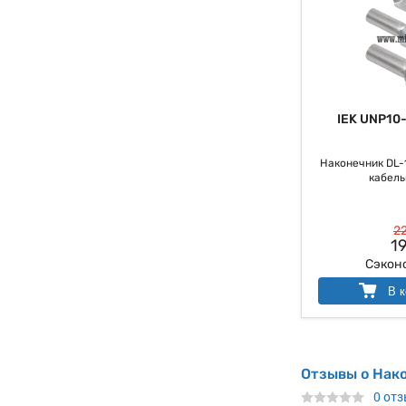
IEK UNP10
Наконечник DL-
кабель
22
19
Сэкон
В к
Отзывы о Нак
0 от