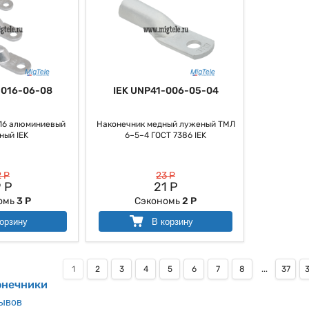
-016-06-08
IEK UNP41-006-05-04
16 алюминиевый
Наконечник медный луженый ТМЛ
ный IEK
6–5–4 ГОСТ 7386 IEK
 Р
23 Р
 Р
21 Р
омь
3 Р
Сэкономь
2 Р
орзину
В корзину
1
2
3
4
5
6
7
8
...
37
онечники
зывов