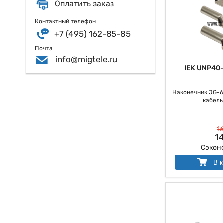
Оплатить заказ
Контактный телефон
+7 (495) 162-85-85
Почта
info@migtele.ru
IEK UNP40
Наконечник JG-6
кабель
16
14
Сэкон
В к