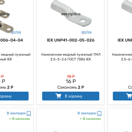
-006-04-04
IEK UNP41-002-05-026
IEK UN
 медный луженый
Наконечник медный луженый ТМЛ
Наконечни
ный IEK
2.5–5–2.6 ГОСТ 7386 IEK
2.5–6–
 Р
18 Р
 Р
16 Р
омь
2 Р
Сэкономь
2 Р
С
орзину
В корзину
В закладки
В закладки
В наличии
В наличии