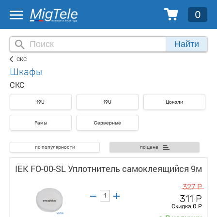
0
Найти
СКС
Шкафы
СКС
19U
19U
Цоколи
Рамы
Серверные
по популярности
по цене
IEK FO-00-SL Уплотнитель самоклеящийся 9м
327 Р
311 Р
Скидка 0 Р