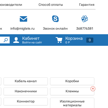
роизводители
Способ оплаты
Гарантия
ок
info@migtele.ru
Звонок онлайн
368776381
Кабинет
Корзина
0
Войти на сайт
0
Р
Кабель канал
Коробки
Наконечники
Клеммы
Коннектор
Изоляционные
материалы