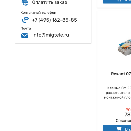
Оплатить заказ
Контактный телефон
+7 (495) 162-85-85
Почта
info@migtele.ru
Rexant 0
Клемма СМК 3
разветвительн
монтажной площа
90
78
Сэконо
В к