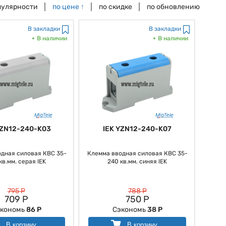
пулярности
по цене
↑
по скидке
по обновлению
В закладки
В закладки
В наличии
В наличии
YZN12-240-K03
IEK YZN12-240-K07
дная силовая КВС 35-
Клемма вводная силовая КВС 35-
кв.мм. серая IEK
240 кв.мм. синяя IEK
795 Р
788 Р
709 Р
750 Р
кономь
86 Р
Сэкономь
38 Р
В корзину
В корзину