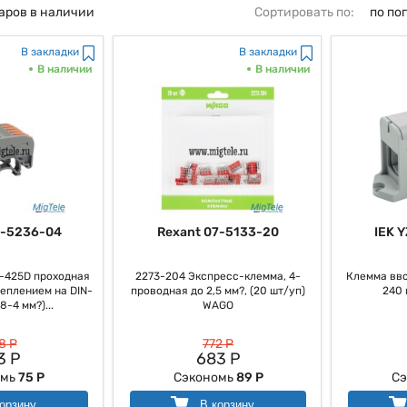
аров в наличии
Сортировать по:
по по
В закладки
В закладки
В наличии
В наличии
7-5236-04
Rexant 07-5133-20
IEK 
-425D проходная
2273-204 Экcпресс-клемма, 4-
Клемма вво
еплением на DIN-
проводная до 2,5 мм?, (20 шт/уп)
240 
8-4 мм?)...
WAGO
8 Р
772 Р
3 Р
683 Р
омь
75 Р
Сэкономь
89 Р
Сэ
орзину
В корзину