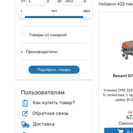
от
р.
до
р.
Найдено 422 тов
1
1411
2822
Товары со скидкой
Производители
Подобрать товары
Rexant 0
Клемма СМК 222
Пользователям
5-полюсная, с кр
рейку (0,0
Как купить товар?
74
Обратная связь
67
Сэкон
Доставка
В к