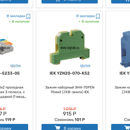
В закладки
В закладки
В наличии
В наличии
7-5233-05
IEK YZN20-070-K52
IEK 
х2 проходная
Зажим наборный ЗНИ-70PEN
Зажим н
ая 3 полюса, с
70мм2 (JXB-земля) IEK
(JXB
дкой (1 ввод...
6 Р
1 016 Р
7 Р
915 Р
мь
119 Р
Сэкономь
101 Р
Сэ
орзину
В корзину