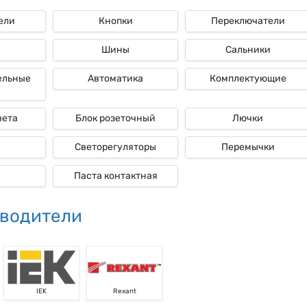
ели
Кнопки
Переключатели
ые
Шины
Сальники
ельные
Автоматика
Комплектующие
вета
Блок розеточный
Лючки
Светорегуляторы
Перемычки
Паста контактная
водители
IEK
Rexant