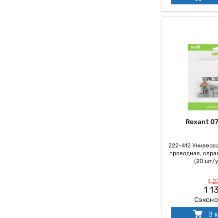
Rexant 0
222-412 Универса
проводная, серая
(20 шт/у
1 2
1 1
Сэкон
В к