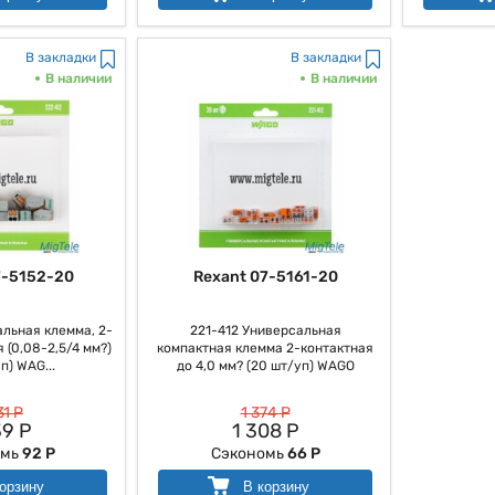
В закладки
В закладки
В наличии
В наличии
7-5152-20
Rexant 07-5161-20
льная клемма, 2-
221-412 Универсальная
 (0,08-2,5/4 мм?)
компактная клемма 2-контактная
п) WAG...
до 4,0 мм? (20 шт/уп) WAGO
31 Р
1 374 Р
39 Р
1 308 Р
омь
92 Р
Сэкономь
66 Р
орзину
В корзину