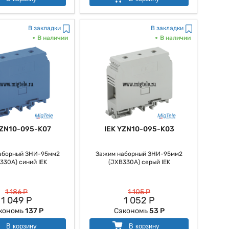
В закладки
В закладки
В наличии
В наличии
YZN10-095-K07
IEK YZN10-095-K03
аборный ЗНИ-95мм2
Зажим наборный ЗНИ-95мм2
330А) синий IEK
(JXB330А) серый IEK
1 186 Р
1 105 Р
1 049 Р
1 052 Р
кономь
137 Р
Сэкономь
53 Р
В корзину
В корзину