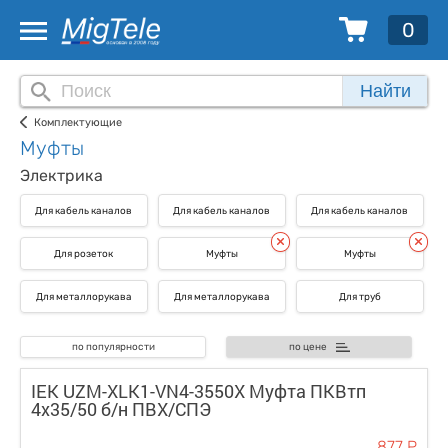
0
Найти
Комплектующие
Муфты
Электрика
Для кабель каналов
Для кабель каналов
Для кабель каналов
Для розеток
Муфты
Муфты
Для металлорукава
Для металлорукава
Для труб
по популярности
по цене
IEK UZM-XLK1-VN4-3550X Муфта ПКВтп
4х35/50 б/н ПВХ/СПЭ
877 Р