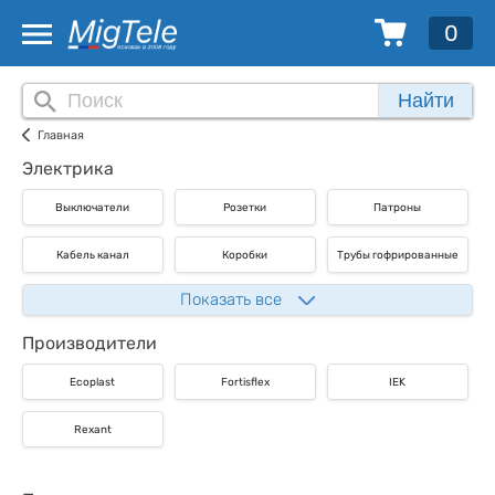
0
Найти
Главная
Электрика
Выключатели
Розетки
Патроны
Кабель канал
Коробки
Трубы гофрированные
Показать все
Производители
Ecoplast
Fortisflex
IEK
Rexant