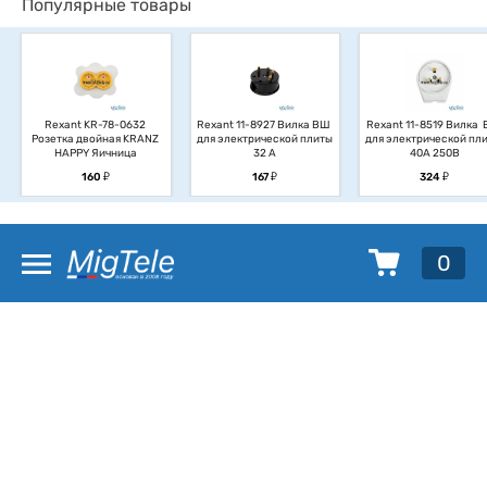
Популярные товары
Rexant KR-78-0632 
Rexant 11-8927 Вилка ВШ 
Rexant 11-8519 Вилка  
Розетка двойная KRANZ 
для электрической плиты 
для электрической плит
HAPPY Яичница
32 А
40А 250В
у
у
у
160
167
324
0