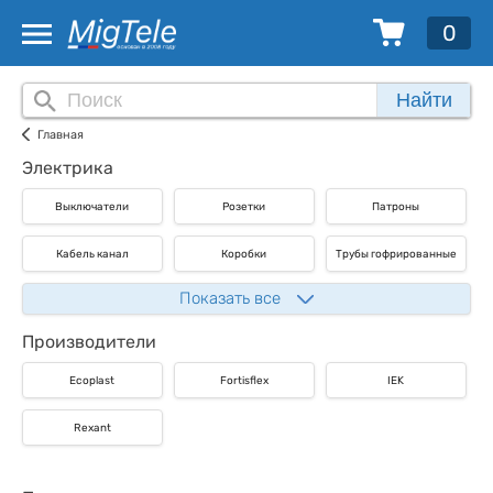
0
Найти
Главная
Электрика
Выключатели
Розетки
Патроны
Кабель канал
Коробки
Трубы гофрированные
Показать все
Производители
Ecoplast
Fortisflex
IEK
Rexant