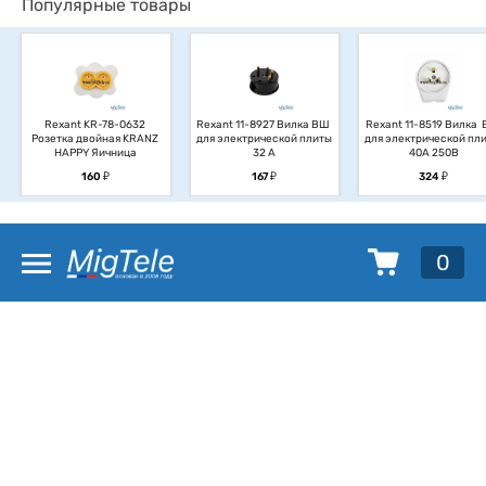
Популярные товары
Rexant KR-78-0632 
Rexant 11-8927 Вилка ВШ 
Rexant 11-8519 Вилка  
Розетка двойная KRANZ 
для электрической плиты 
для электрической плит
HAPPY Яичница
32 А
40А 250В
у
у
у
160
167
324
0