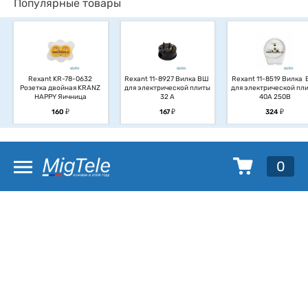
Популярные товары
Rexant KR-78-0632 
Rexant 11-8927 Вилка ВШ 
Rexant 11-8519 Вилка  
Розетка двойная KRANZ 
для электрической плиты 
для электрической плит
HAPPY Яичница
32 А
40А 250В
у
у
у
160
167
324
0