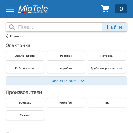
0
Найти
Главная
Электрика
Выключатели
Розетки
Патроны
Кабель канал
Коробки
Трубы гофрированные
Показать все
Производители
Ecoplast
Fortisflex
IEK
Rexant