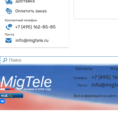
Доставка
Оплатить заказ
Контактный телефон
+7 (495) 162-85-85
Почта
info@migtele.ru
Контакты
Усл
+7 (495) 
Телефон:
info@migte
Почта:
Вся информация на сайте 