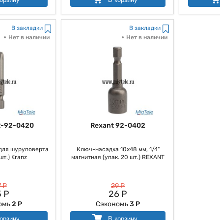
В закладки
В закладки
Нет в наличии
Нет в наличии
R-92-0420
Rexant 92-0402
для шуруповерта
Ключ-насадка 10х48 мм, 1/4"
шт.) Kranz
магнитная (упак. 20 шт.) REXANT
 Р
29 Р
 Р
26 Р
омь
2 Р
Сэкономь
3 Р
орзину
В корзину