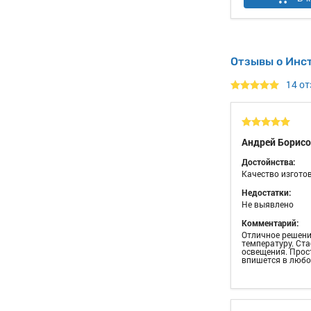
Отзывы о Инс
14 о
Андрей Борис
Достойнства:
Качество изгото
Недостатки:
Не выявлено
Комментарий:
Отличное решени
температуру. Ст
освещения. Прос
впишется в любо