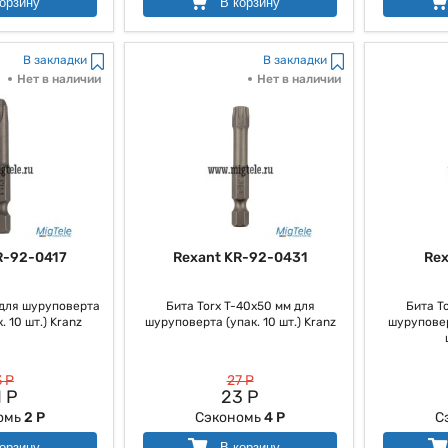
орзину
В корзину
В закладки
В закладки
Нет в наличии
Нет в наличии
R-92-0417
Rexant KR-92-0431
Rex
для шуруповерта
Бита Torx T-40х50 мм для
Бита T
. 10 шт.) Kranz
шуруповерта (упак. 10 шт.) Kranz
шуруповер
 Р
27 Р
 Р
23 Р
омь
2 Р
Сэкономь
4 Р
С
орзину
В корзину