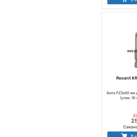
Rexant K
Бита PZ3х50 мм 
(упак. 10 
27
25
Сэкон
В к