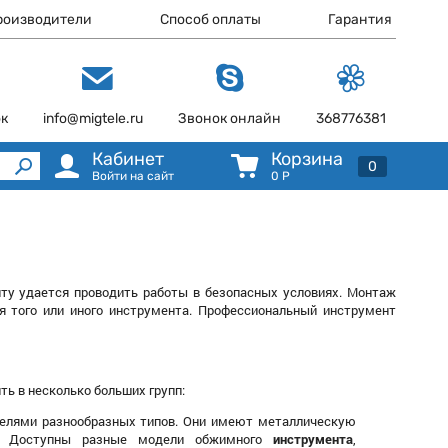
роизводители
Способ оплаты
Гарантия
ок
info@migtele.ru
Звонок онлайн
368776381
Кабинет
Корзина
0
Войти на сайт
0
Р
ту удается проводить работы в безопасных условиях. Монтаж
ия того или иного инструмента. Профессиональный инструмент
ь в несколько больших групп:
белями разнообразных типов. Они имеют металлическую
ы. Доступны разные модели обжимного
инструмента
,