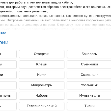
нные для работы с тем или иным видом кабеля;
нт, которым осуществляется обрезка электрокабеля и его зачистка. Эт
щенной от появления ржавчины;
ые
редставлены паяльники, паяльные ванны. Так, можно купить инструмен
жны. Цифровые паяльники имеют отличаются наиболее корректной рабо
ия оснащены индикатором нагрева. К примеру, постоянно горящая лам
 можно работать. Изделия характеризуются широким диапазоном темпе
тью
дели могут работать при температурных значениях от +200 до +480 град
е зажимы позволяют прочно фиксировать кабель. Они удобно помещают
рии
 можно при помощи сервиса сортировки. Достаточно задать нужное на
дящий под параметры запроса.
ы
Отвертки
Бокорезы
ы
Клещи
Съемники
нструмент необходим для всех, кто занимается электротехническими р
одить несложные работы по ремонту проводки, замене вышедшего из с
истов и нести расходы по оплате их труда.
ки
Ножи
Скальпели
енты станут отличным решением для бригад мастеров. Только за счет т
Микрометры
Угольники
 покупать на стороне.
ы для сотрудников предприятий, компаний, которые ответственны за
я пены
Наборы
Мультитулы
ы
Телескопический
Тиски
авлен исчерпывающий перечень изделий, которые могут потребоваться п