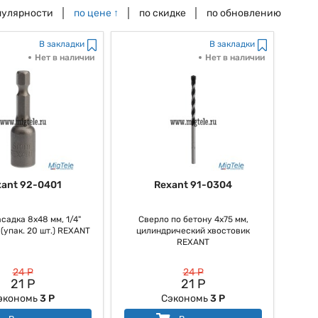
пулярности
по цене
↑
по скидке
по обновлению
В закладки
В закладки
Нет в наличии
Нет в наличии
xant 92-0401
Rexant 91-0304
садка 8х48 мм, 1/4"
Сверло по бетону 4х75 мм,
(упак. 20 шт.) REXANT
цилиндрический хвостовик
REXANT
24 Р
24 Р
21 Р
21 Р
экономь
3 Р
Сэкономь
3 Р