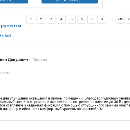
1
2
3
4
5
6
7
8
...
215
2
трументы
тзывов
ович Дедушкин
г. Москва
вления
е для улучшения освещения в любом помещении. Благодаря удобным кнопкам
абильный свет без мерцания и экономичное потребление энергии до 30 Вт д
тое крепление и надежная фиксация с помощью струбцинного зажима обесп
й интерьер и обеспечит комфортный уровень освещения! ✨🔌