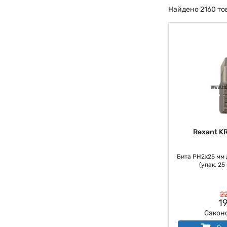
Найдено 2160 то
Rexant K
Бита PH2х25 мм 
(упак. 25 
22
19
Сэкон