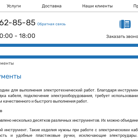
Услуги
Доставка
Наши клиенты
П
 162-85-85
Обратная связь
0:00 - 18:00
Заказать звон
ументы
ументы
одим для выполнения электротехнический работ. Благодаря инструмен
адка кабеля, подключение электрооборудования, требует использован
м качественного и быстрого выполнения работ.
в
авлено несколько десятков различных инструментов. Их можно объединит
й инструмент. Такие изделия нужны при работе с электрическими ка
асть и удобные пластиковые ручки, исключающие электроудар