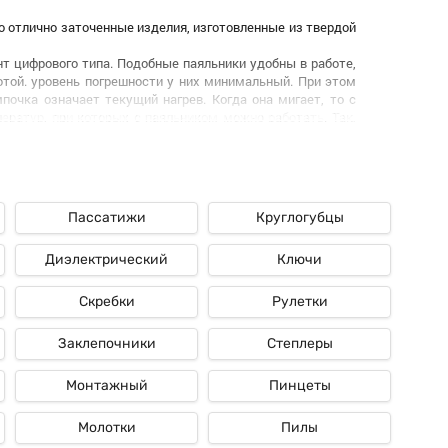
о отлично заточенные изделия, изготовленные из твердой
т цифрового типа. Подобные паяльники удобны в работе,
той. уровень погрешности у них минимальный. При этом
почка означает текущий нагрев. Когда она мигает, то с
ратур, при которых с паяльником можно работать. Так,
усов;
ся в руке и существенно облегчают работы.
именование группы изделий и программа автоматически отберет
Пассатижи
Круглогубцы
Диэлектрический
Ключи
аботами. Инструменты нужны в домашнем хозяйстве. Благодаря
троя оборудования. Соответственно, не придется приглашать
Скребки
Рулетки
оваров из каталога удастся полностью подготовиться к работе.
Заклепочники
Степлеры
 поддержание электрических сетей и оборудования в рабочем
Монтажный
Пинцеты
Молотки
Пилы
ри монтаже, почине или замене электрики.