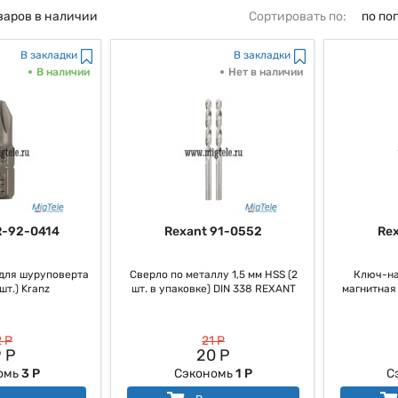
варов в наличии
Сортировать по:
по по
В закладки
В закладки
В наличии
Нет в наличии
R-92-0414
Rexant 91-0552
Re
для шуруповерта
Сверло по металлу 1,5 мм HSS (2
Ключ-на
шт.) Kranz
шт. в упаковке) DIN 338 REXANT
магнитная 
 Р
21 Р
 Р
20 Р
омь
3 Р
Сэкономь
1 Р
С