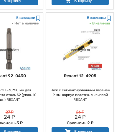
В корзину
В корзину
В закладки
В закладки
Нет в наличии
В наличии
ant 92-0430
Rexant 12-4905
orx T-30*50 мм для
Нож с сегментированным лезвием
та сталь S2 (упак. 10
9 мм, корпус пластик, c клипсой
шт.) REXANT
REXANT
27 Р
26 Р
24 Р
24 Р
экономь
3 Р
Сэкономь
2 Р
В корзину
В корзину