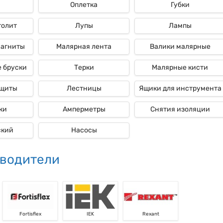
Оплетка
Губки
толит
Лупы
Лампы
магниты
Малярная лента
Валики малярные
 бруски
Терки
Малярные кисти
ащиты
Лестницы
Ящики для инструмента
ки
Амперметры
Снятия изоляции
ский
Насосы
водители
Fortisflex
IEK
Rexant