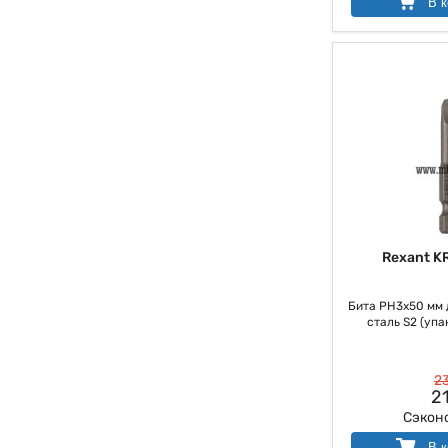
В к
Rexant K
Бита PH3х50 мм 
сталь S2 (упак
23
21
Сэкон
В к