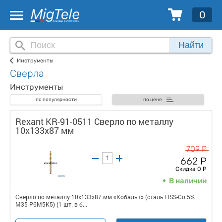
0
Найти
Инструменты
Сверла
Инструменты
по популярности
по цене
Rexant KR-91-0511 Сверло по металлу
10х133х87 мм
709 Р
662 Р
Скидка 0 Р
В наличии
Сверло по металлу 10х133х87 мм «Кобальт» (сталь HSS-Co 5%
M35 P6M5K5) (1 шт. в б...