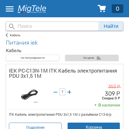
0
Найти
Кабель
Питания iek
Кабель
по популярности
по цене
IEK PC-C13N-1M ITK Кабель электропитания
PDU 3х1,5 1М
353 Р
309 Р
Скидка 0 Р
В наличии
ITK Кабель электропитания PDU 3х1,5 1М с разъёмом С13-б/р
Корзина
Подробнее