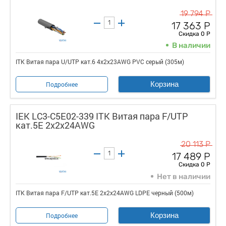
19 794 Р
17 363 Р
Скидка 0 Р
В наличии
ITK Витая пара U/UTP кат.6 4х2х23AWG PVC серый (305м)
Корзина
Подробнее
IEK LC3-C5E02-339 ITK Витая пара F/UTP
кат.5E 2х2х24AWG
20 113 Р
17 489 Р
Скидка 0 Р
Нет в наличии
ITK Витая пара F/UTP кат.5E 2х2х24AWG LDPE черный (500м)
Корзина
Подробнее