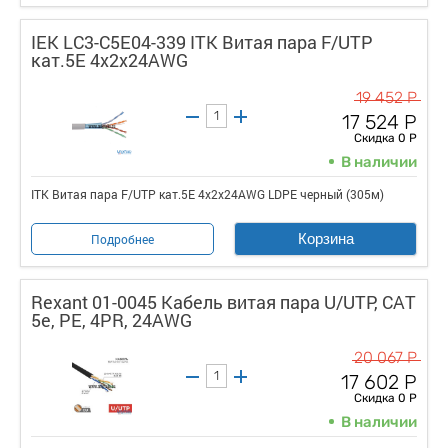
IEK LC3-C5E04-339 ITK Витая пара F/UTP
кат.5E 4х2х24AWG
19 452 Р
17 524 Р
Скидка 0 Р
В наличии
ITK Витая пара F/UTP кат.5E 4х2х24AWG LDPE черный (305м)
Корзина
Подробнее
Rexant 01-0045 Кабель витая пара U/UTP, CAT
5e, PE, 4PR, 24AWG
20 067 Р
17 602 Р
Скидка 0 Р
В наличии