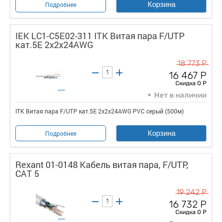
Корзина
Подробнее
IEK LC1-C5E02-311 ITK Витая пара F/UTP
кат.5E 2х2х24AWG
18 773 Р
16 467 Р
Скидка 0 Р
Нет в наличии
ITK Витая пара F/UTP кат.5E 2х2х24AWG PVC серый (500м)
Корзина
Подробнее
Rexant 01-0148 Кабель витая пара, F/UTP,
CAT 5
19 242 Р
16 732 Р
Скидка 0 Р