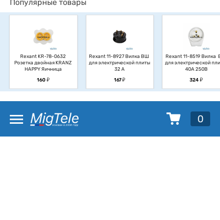
Популярные товары
Rexant KR-78-0632 
Rexant 11-8927 Вилка ВШ 
Rexant 11-8519 Вилка  
Розетка двойная KRANZ 
для электрической плиты 
для электрической плит
HAPPY Яичница
32 А
40А 250В
у
у
у
160
167
324
0