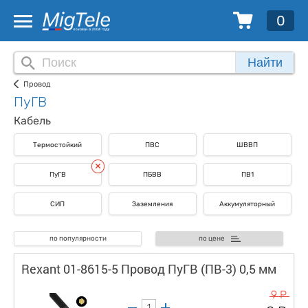
0
Найти
Провод
ПуГВ
Кабель
Термостойкий
ПВС
ШВВП
ПуГВ
ПБВВ
ПВ1
СИП
Заземления
Аккумуляторный
по популярности
по цене
Rexant 01-8615-5 Провод ПуГВ (ПВ-3) 0,5 мм
9 Р