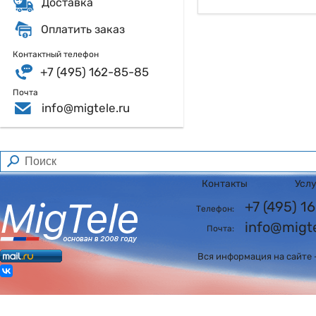
Доставка
Оплатить заказ
Контактный телефон
+7 (495) 162-85-85
Почта
info@migtele.ru
Контакты
Усл
+7 (495) 
Телефон:
info@migte
Почта:
Вся информация на сайте 