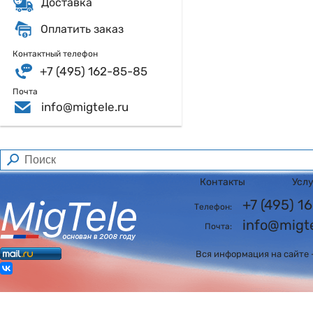
Доставка
Оплатить заказ
Контактный телефон
+7 (495) 162-85-85
Почта
info@migtele.ru
Контакты
Усл
+7 (495) 
Телефон:
info@migte
Почта:
Вся информация на сайте 