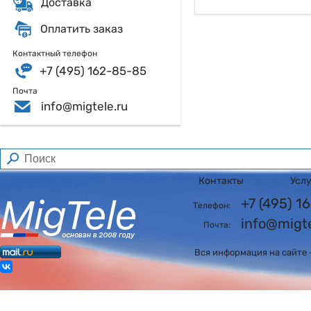
Доставка
Оплатить заказ
Контактный телефон
+7 (495) 162-85-85
Почта
info@migtele.ru
Контакты
Усл
+7 (495) 
Телефон:
info@migte
Почта:
Вся информация на сайте 