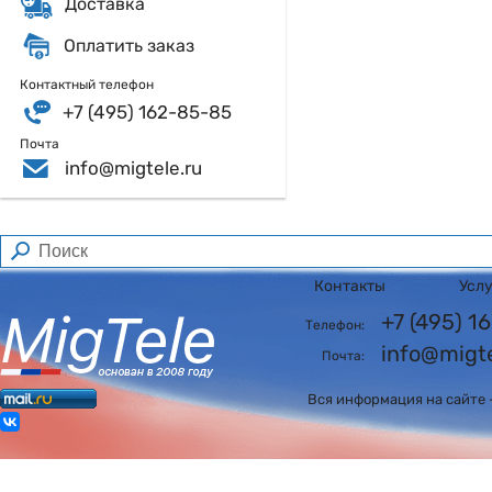
Доставка
Оплатить заказ
Контактный телефон
+7 (495) 162-85-85
Почта
info@migtele.ru
Контакты
Усл
+7 (495) 
Телефон:
info@migte
Почта:
Вся информация на сайте 