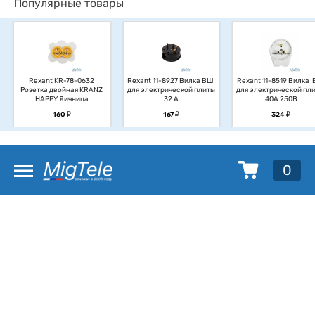
Популярные товары
Rexant KR-78-0632 
Rexant 11-8927 Вилка ВШ 
Rexant 11-8519 Вилка  
Розетка двойная KRANZ 
для электрической плиты 
для электрической плит
HAPPY Яичница
32 А
40А 250В
у
у
у
160
167
324
0