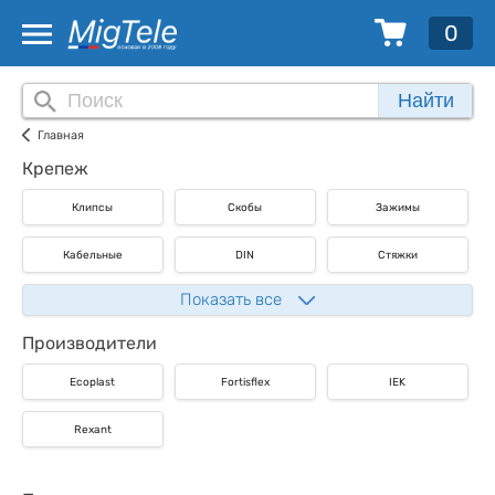
0
Найти
Главная
Крепеж
Клипсы
Скобы
Зажимы
Кабельные
DIN
Стяжки
Показать все
Производители
Ecoplast
Fortisflex
IEK
Rexant