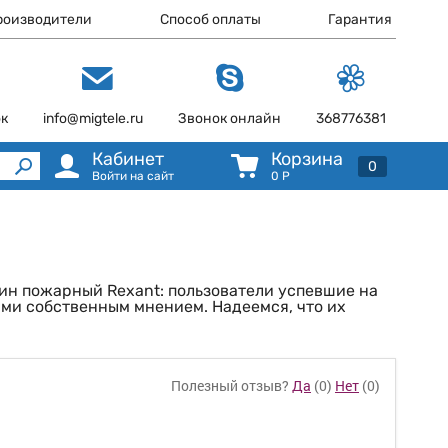
роизводители
Способ оплаты
Гарантия
ок
info@migtele.ru
Звонок онлайн
368776381
Кабинет
Корзина
0
Войти на сайт
0
Р
бин пожарный Rexant: пользователи успевшие на
ами собственным мнением. Надеемся, что их
Полезный отзыв?
Да
(
0
)
Нет
(
0
)