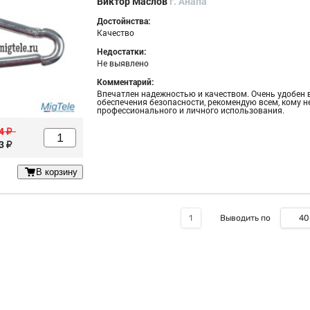
Виктор Маслов
г. Анапа
Достойнства:
Качество
ые
Недостатки:
Не выявлено
Комментарий:
Впечатлен надежностью и качеством. Очень удобен в
обеспечения безопасности, рекомендую всем, кому 
профессионального и личного использования.
4
у
3
у
В корзину
40
1
Выводить по