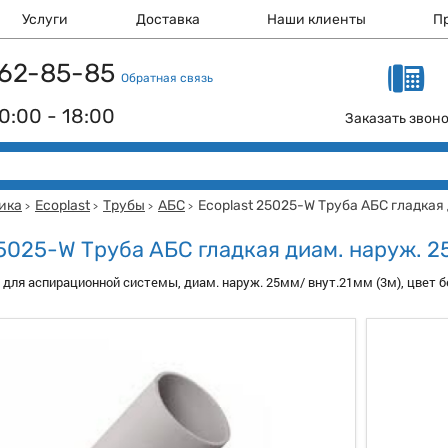
Услуги
Доставка
Наши клиенты
П
 162-85-85
Обратная связь
0:00 - 18:00
Заказать звон
ика
Ecoplast
Трубы
АБС
Ecoplast 25025-W Труба АБС гладкая
>
>
>
>
25025-W Труба АБС гладкая диам. наруж. 2
, для аспирационной системы, диам. наруж. 25мм/ внут.21мм (3м), цвет 