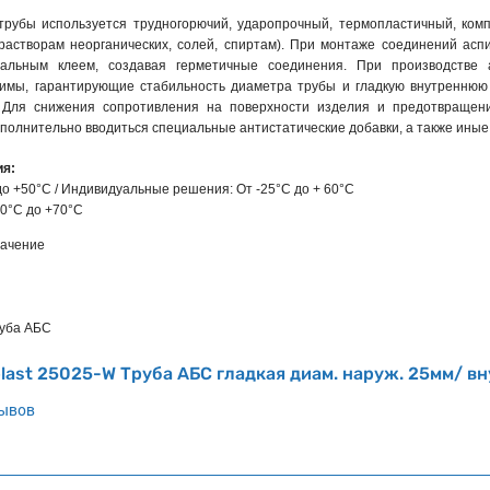
трубы используется трудногорючий, ударопрочный, термопластичный, комп
растворам неорганических, солей, спиртам). При монтаже соединений асп
иальным клеем, создавая герметичные соединения. При производстве
имы, гарантирующие стабильность диаметра трубы и гладкую внутреннюю 
. Для снижения сопротивления на поверхности изделия и предотвращени
полнительно вводиться специальные антистатические добавки, а также иные
ия:
до +50°С / Индивидуальные решения: От -25°С до + 60°С
40°С до +70°С
ачение
уба АБС
last 25025-W Труба АБС гладкая диам. наруж. 25мм/ вн
зывов