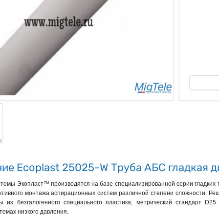
ые
ие Ecoplast 25025-W Труба АБС гладкая д
темы Экопласт™ производятся на базе специализированной серии гладких тр
тивного монтажа аспирационных систем различной степени сложности. Реше
ы из безгалогенного специального пластика, метрический стандарт D2
темах низкого давления.