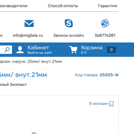
роизводители
Способ оплаты
Гарантия
ок
info@migtele.ru
Звонок онлайн
368776381
Кабинет
Корзина
0
Войти на сайт
0
Р
 диам. наруж. 25мм/ внут.21мм
5мм/ внут.21мм
Код товара:
25025-W
белый Экопласт
В закладки