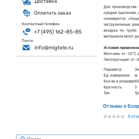
Доставка
Для производства 
Оплатить заказ
средам (щелочам, 
склеивается спец
Контактный телефон
экструзионные реж
воздуха по трубе
+7 (495) 162-85-85
материала могут до
Почта
info@migtele.ru
Условия применен
Монтажа: от -10°С 
Эксплуатации: от -
Параметр
Зн
Ед. измерения
м.
Кол-во в упаковке
60
Кратность
3
Тип
Тр
Отзывы о Ecop
0 от