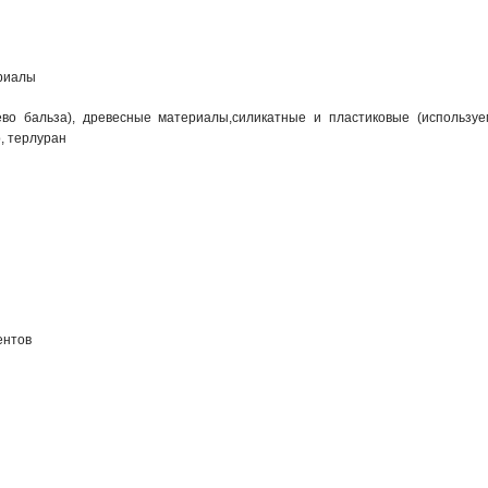
риалы
рево бальза), древесные материалы,силикатные и пластиковые (используе
, терлуран
ентов