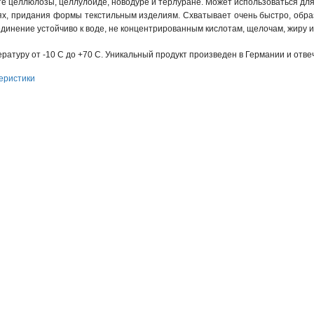
те целлюлозы, целлулоиде, новодуре и терлуране. Может использоваться для
ях, придания формы текстильным изделиям. Схватывает очень быстро, обр
единение устойчиво к воде, не концентрированным кислотам, щелочам, жиру и
атуру от -10 С до +70 С. Уникальный продукт произведен в Германии и отве
еристики