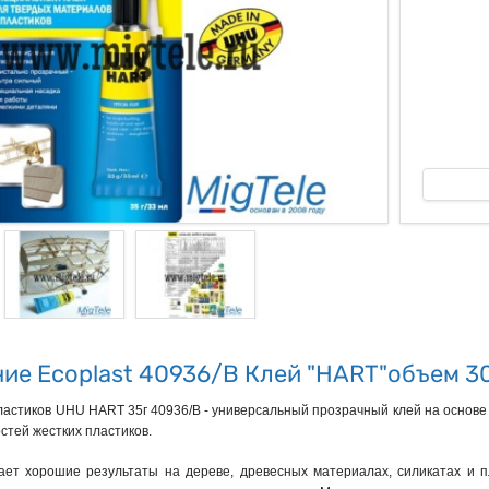
ые
ие Ecoplast 40936/B Клей "HART"объем 3
пластиков UHU HART 35г 40936/B - универсальный прозрачный клей на основ
стей жестких пластиков.
ет хорошие результаты на дереве, древесных материалах, силикатах и пл