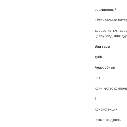
реакционный
Склеиваемые мате
дерево (в т.ч. де
целлулоид, новодур
Вид тары
туба
Анаэробный
нет
Количество компон
1
Консистенция
вязкая жидкость