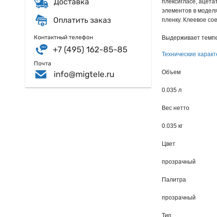
Доставка
плексигласе, ацета
элементов в модел
Оплатить заказ
пленку. Клеевое со
Контактный телефон
Выдерживает темпер
+7 (495) 162-85-85
Технические характ
Почта
Объем
info@migtele.ru
0.035 л
Вес нетто
0.035 кг
Цвет
прозрачный
Палитра
прозрачный
Тип