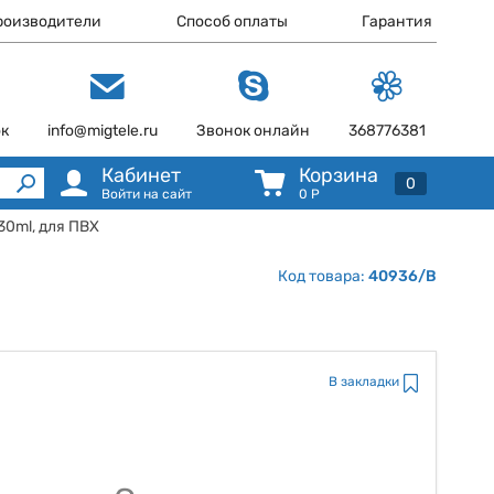
роизводители
Способ оплаты
Гарантия
ок
info@migtele.ru
Звонок онлайн
368776381
Кабинет
Корзина
0
Войти на сайт
0
Р
30ml, для ПВХ
Код товара:
40936/B
В закладки