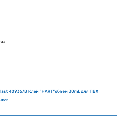
тука
last 40936/B Клей "HART"объем 30ml, для ПВХ
зывов