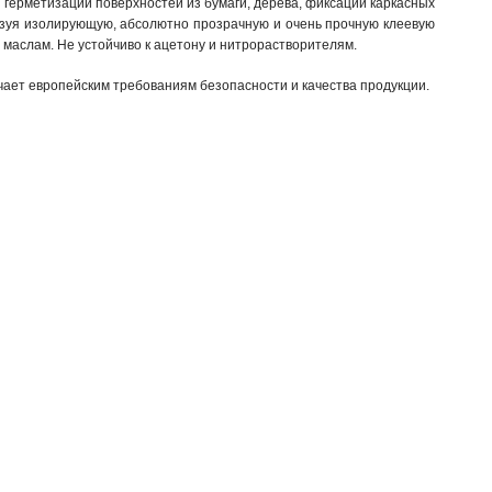
 герметизации поверхностей из бумаги, дерева, фиксации каркасных
азуя изолирующую, абсолютно прозрачную и очень прочную клеевую
 маслам. Не устойчиво к ацетону и нитрорастворителям.
чает европейским требованиям безопасности и качества продукции.