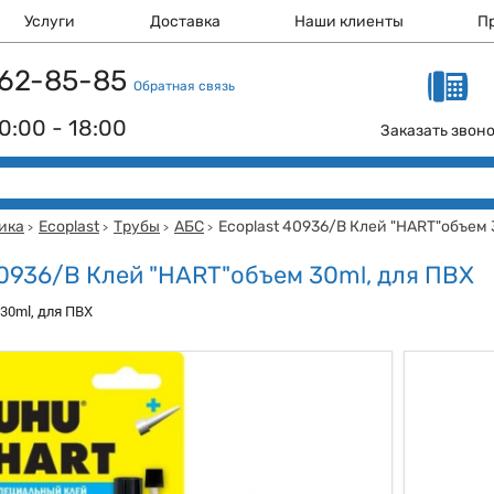
Услуги
Доставка
Наши клиенты
П
 162-85-85
Обратная связь
0:00 - 18:00
Заказать звон
ика
Ecoplast
Трубы
АБС
Ecoplast 40936/B Клей "HART"объем 
>
>
>
>
40936/B Клей "HART"объем 30ml, для ПВХ
30ml, для ПВХ