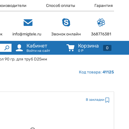
роизводители
Способ оплаты
Гарантия
ок
info@migtele.ru
Звонок онлайн
368776381
Кабинет
Корзина
0
Войти на сайт
0
Р
ол 90 гр. для труб D25мм
Код товара:
41125
В закладки