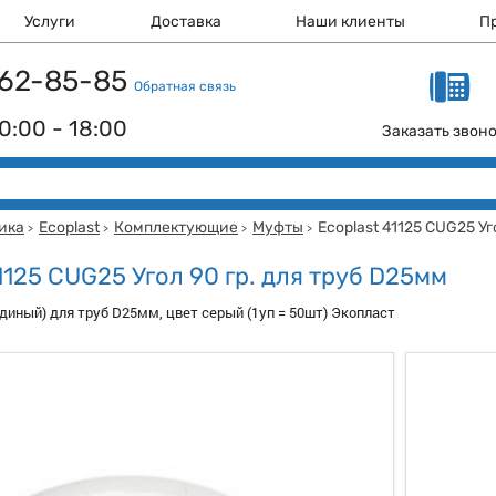
Услуги
Доставка
Наши клиенты
П
 162-85-85
Обратная связь
0:00 - 18:00
Заказать звон
ика
Ecoplast
Комплектующие
Муфты
Ecoplast 41125 CUG25 Уг
>
>
>
>
1125 CUG25 Угол 90 гр. для труб D25мм
единый) для труб D25мм, цвет серый (1уп = 50шт) Экопласт