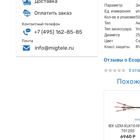
Доставка
Параметр
Зн
Ед. измерения
уп
Оплатить заказ
Кол-во в упаковке
50
Тип
Ак
Контактный телефон
Тип аксессуара
Уг
+7 (495) 162-85-85
Диаметр
25
Почта
Цвет
С
info@migtele.ru
Класс защиты
IP
Отзывы о Ecop
0 от
Похож
IEK UZM-XLK10-N
70120S
6940 Р