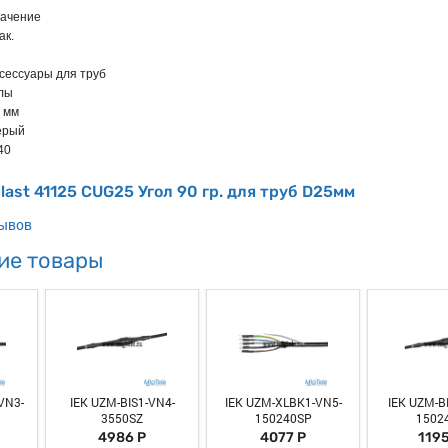
ачение
ак.
сессуары для труб
лы
 мм
ерый
40
last 41125 CUG25 Угол 90 гр. для труб D25мм
зывов
ие товары
VN3-
IEK UZM-BIS1-VN4-
IEK UZM-XLBK1-VN5-
IEK UZM-B
3550SZ
150240SP
1502
4986 Р
4077 Р
1195