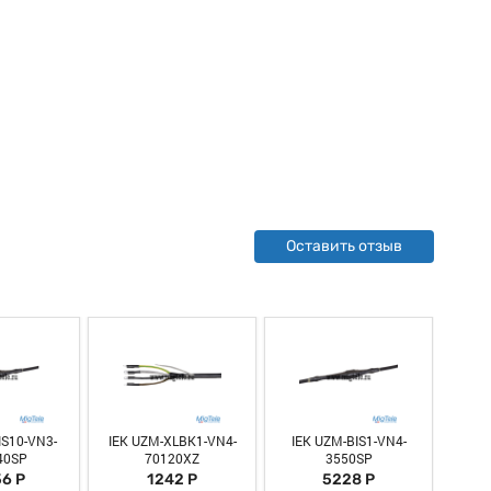
Оставить отзыв
IS10-VN3-
IEK UZM-XLBK1-VN4-
IEK UZM-BIS1-VN4-
IEK 
40SP
70120XZ
3550SP
6 Р
1242 Р
5228 Р