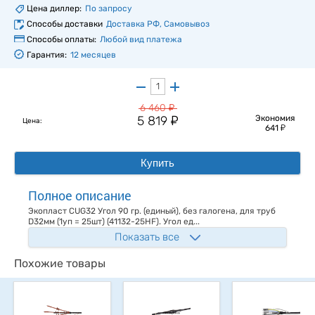
Цена диллер:
По запросу
Способы доставки
Доставка РФ, Самовывоз
Способы оплаты:
Любой вид платежа
Гарантия:
12 месяцев
у
6 460
у
5 819
Экономия
Цена:
у
641
Купить
Полное описание
Экопласт CUG32 Угол 90 гр. (единый), без галогена, для труб
D32мм (1уп = 25шт) (41132-25HF). Угол ед...
Показать все
Похожие товары