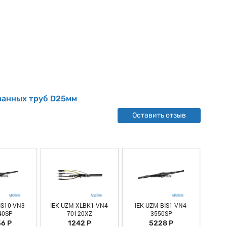
ванных труб D25мм
Оставить отзыв
IS10-VN3-
IEK UZM-XLBK1-VN4-
IEK UZM-BIS1-VN4-
IEK 
40SP
70120XZ
3550SP
6 Р
1242 Р
5228 Р