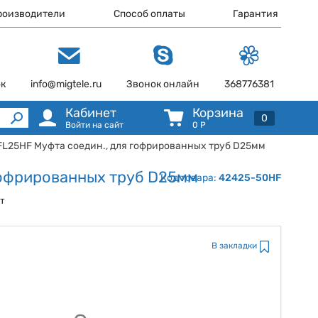
роизводители
Способ оплаты
Гарантия
ок
info@migtele.ru
Звонок онлайн
368776381
Кабинет
Корзина
0
Войти на сайт
0
Р
FL25HF Муфта соедин., для гофрированных труб D25мм
гофрированных труб D25мм
Код товара:
42425-50HF
ст
В закладки