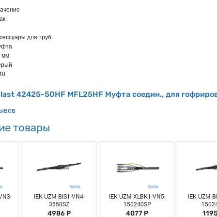
ачение
ак.
сессуары для труб
уфта
 мм
ерый
40
plast 42425-50HF MFL25HF Муфта соедин., для гофриро
зывов
ие товары
VN3-
IEK UZM-BIS1-VN4-
IEK UZM-XLBK1-VN5-
IEK UZM-B
3550SZ
150240SP
1502
4986 Р
4077 Р
1195