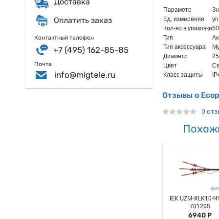
Доставка
Параметр
Зн
Оплатить заказ
Ед. измерения
уп
Кол-во в упаковке
50
Контактный телефон
Тип
Ак
Тип аксессуара
М
+7 (495) 162-85-85
Диаметр
25
Почта
Цвет
С
info@migtele.ru
Класс защиты
IP
Отзывы о Eco
0 от
Похож
IEK UZM-XLK10-N
70120S
6940 Р