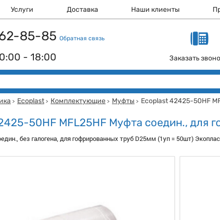
Услуги
Доставка
Наши клиенты
П
 162-85-85
Обратная связь
0:00 - 18:00
Заказать звон
ика
Ecoplast
Комплектующие
Муфты
Ecoplast 42425-50HF M
>
>
>
>
42425-50HF MFL25HF Муфта соедин., для 
дин., без галогена, для гофрированных труб D25мм (1уп = 50шт) Экопла