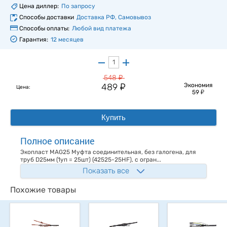
Цена диллер:
По запросу
Способы доставки
Доставка РФ, Самовывоз
Способы оплаты:
Любой вид платежа
Гарантия:
12 месяцев
у
548
у
489
Экономия
Цена:
у
59
Купить
Полное описание
Экопласт MAG25 Муфта соединительная, без галогена, для
труб D25мм (1уп = 25шт) (42525-25HF), с огран...
Показать все
Похожие товары