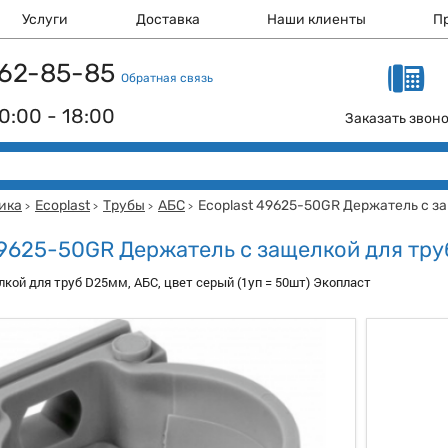
Услуги
Доставка
Наши клиенты
П
 162-85-85
Обратная связь
0:00 - 18:00
Заказать звон
ика
Ecoplast
Трубы
АБС
Ecoplast 49625-50GR Держатель с з
>
>
>
>
49625-50GR Держатель с защелкой для тр
кой для труб D25мм, АБС, цвет серый (1уп = 50шт) Экопласт