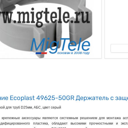
ые
ие Ecoplast 49625-50GR Держатель с защ
ой для труб D25мм, АБС, цвет серый
 крепежные аксессуары являются системным решением для монтажа аспи
одифицированного пластика, обладают высокими прочностными и эксп