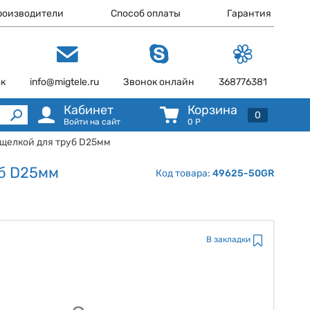
роизводители
Способ оплаты
Гарантия
ок
info@migtele.ru
Звонок онлайн
368776381
Кабинет
Корзина
0
Войти на сайт
0
Р
ащелкой для труб D25мм
уб D25мм
Код товара:
49625-50GR
В закладки