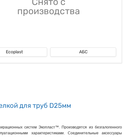
Снято с
производства
Ecoplast
АБС
елкой для труб D25мм
рационных систем Экопласт™. Производятся из безгалогенного
луатационными характеристиками. Соединительные аксессуары