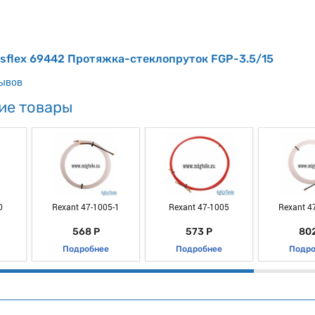
isflex 69442 Протяжка-стеклопруток FGP-3.5/15
зывов
ие товары
0
Rexant 47-1005-1
Rexant 47-1005
Rexant 4
568 Р
573 Р
802
Подробнее
Подробнее
Подро