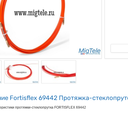
ые
ие Fortisflex 69442 Протяжка-стеклопрут
теристики протяжки-стеклопрутка FORTISFLEX 69442