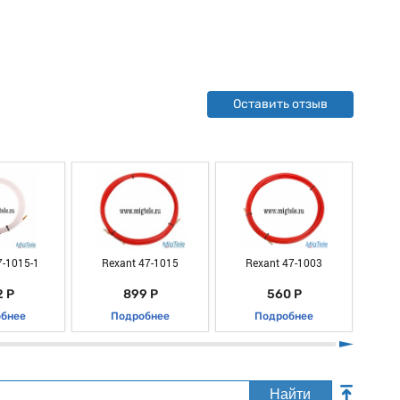
Оставить отзыв
7-1015-1
Rexant 47-1015
Rexant 47-1003
R
 Р
899 Р
560 Р
бнее
Подробнее
Подробнее
Найти