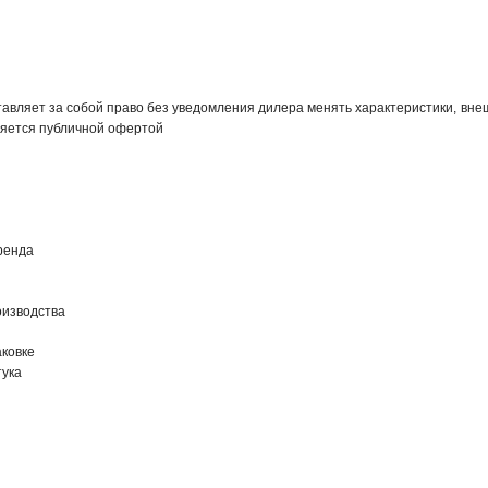
авляет за собой право без уведомления дилера менять характеристики, внеш
яется публичной офертой
ренда
оизводства
ковке
тука