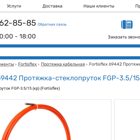
Услуги
Доставка
Наши клиенты
П
 162-85-85
Обратная связь
0:00 - 18:00
Заказать звон
ументы
Fortisflex
Протяжка кабельная
Fortisflex 69442 Протя
>
>
>
x 69442 Протяжка-стеклопруток FGP-3.5/15
ток FGP-3.5/15 (кр) (Fortisflex)