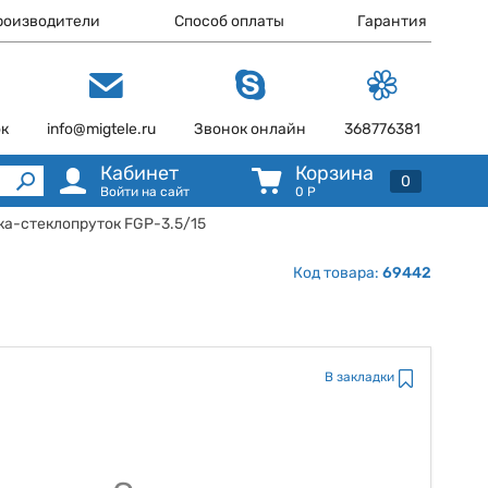
роизводители
Способ оплаты
Гарантия
ок
info@migtele.ru
Звонок онлайн
368776381
Кабинет
Корзина
0
Войти на сайт
0
Р
жка-стеклопруток FGP-3.5/15
Код товара:
69442
В закладки