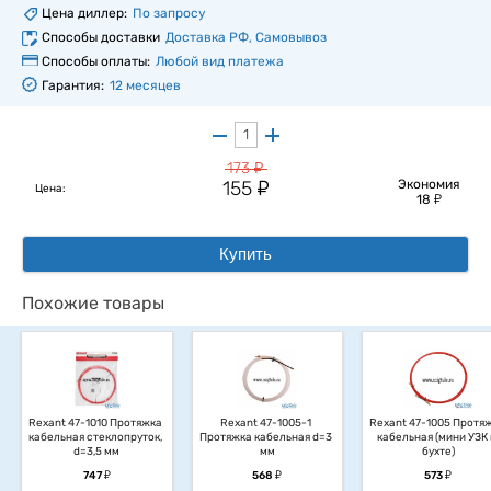
Цена диллер:
По запросу
Способы доставки
Доставка РФ, Самовывоз
Способы оплаты:
Любой вид платежа
Гарантия:
12 месяцев
у
173
у
155
Экономия
Цена:
у
18
Купить
Похожие товары
Rexant 47-1010 Протяжка 
Rexant 47-1005-1 
Rexant 47-1005 Протяж
кабельная стеклопруток, 
Протяжка кабельная d=3 
кабельная (мини УЗК 
d=3,5 мм
мм
бухте)
у
у
у
747
568
573