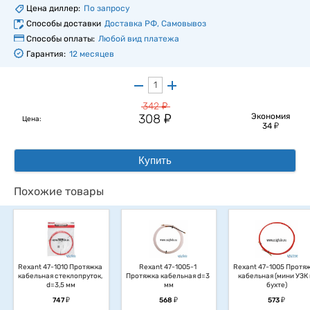
Цена диллер:
По запросу
Способы доставки
Доставка РФ, Самовывоз
Способы оплаты:
Любой вид платежа
Гарантия:
12 месяцев
у
342
у
308
Экономия
Цена:
у
34
Купить
Похожие товары
Rexant 47-1010 Протяжка 
Rexant 47-1005-1 
Rexant 47-1005 Протяж
кабельная стеклопруток, 
Протяжка кабельная d=3 
кабельная (мини УЗК 
d=3,5 мм
мм
бухте)
у
у
у
747
568
573