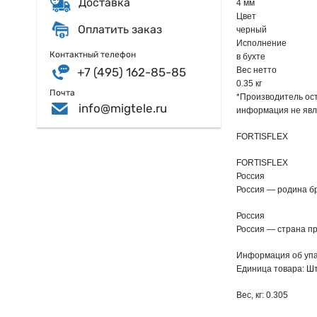
Доставка
4 мм
Цвет
Оплатить заказ
черный
Исполнение
Контактный телефон
в бухте
+7 (495) 162-85-85
Вес нетто
0.35 кг
Почта
*Производитель ост
info@migtele.ru
информация не явл
FORTISFLEX
FORTISFLEX
Россия
Россия — родина б
Россия
Россия — страна п
Информация об упа
Единица товара: Ш
Вес, кг: 0.305