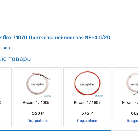
isflex 71070 Протяжка нейлоновая NP-4.0/20
зывов
ие товары
0
Rexant 47-1005-1
Rexant 47-1005
Rexant 4
568 Р
573 Р
802
Подробнее
Подробнее
Подро