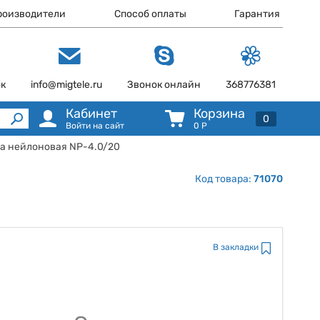
роизводители
Способ оплаты
Гарантия
ок
info@migtele.ru
Звонок онлайн
368776381
Кабинет
Корзина
0
Войти на сайт
0
Р
жка нейлоновая NP-4.0/20
Код товара:
71070
В закладки