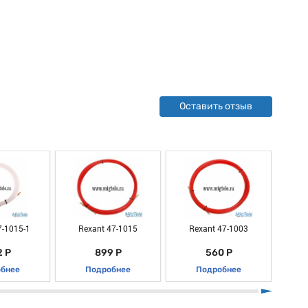
Оставить отзыв
7-1015-1
Rexant 47-1015
Rexant 47-1003
R
 Р
899 Р
560 Р
бнее
Подробнее
Подробнее