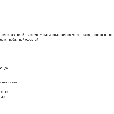
авляет за собой право без уведомления дилера менять характеристики, внеш
яется публичной офертой
ренда
роизводства
ковке
тука