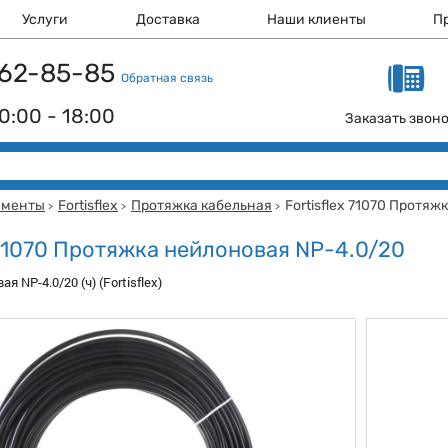
Услуги
Доставка
Наши клиенты
П
 162-85-85
Обратная связь
0:00 - 18:00
Заказать звон
ументы
Fortisflex
Протяжка кабельная
Fortisflex 71070 Протя
>
>
>
x 71070 Протяжка нейлоновая NP-4.0/20
 NP-4.0/20 (ч) (Fortisflex)