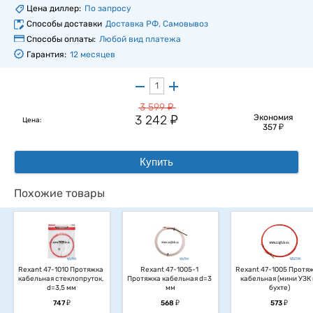
Цена диллер:
По запросу
Способы доставки
Доставка РФ, Самовывоз
Способы оплаты:
Любой вид платежа
Гарантия:
12 месяцев
у
3 599
у
3 242
Экономия
Цена:
у
357
Купить
Похожие товары
Rexant 47-1010 Протяжка 
Rexant 47-1005-1 
Rexant 47-1005 Протяж
кабельная стеклопруток, 
Протяжка кабельная d=3 
кабельная (мини УЗК 
d=3,5 мм
мм
бухте)
у
у
у
747
568
573