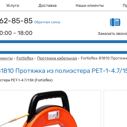
Услуги
Доставка
Наши клиенты
П
 162-85-85
Обратная связь
0:00 - 18:00
Заказать звон
ументы
Fortisflex
Протяжка кабельная
Fortisflex 81810 Протяж
>
>
>
 81810 Протяжка из полиэстера PET-1-4.7/1
тера PET-1-4.7/15K (Fortisflex)