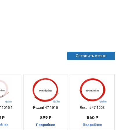
Оставить отзыв
7-1015-1
Rexant 47-1015
Rexant 47-1003
R
 Р
899 Р
560 Р
бнее
Подробнее
Подробнее