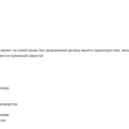
авляет за собой право без уведомления дилера менять характеристики, внеш
яется публичной офертой
ренда
оизводства
ковке
тука