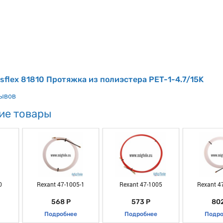
isflex 81810 Протяжка из полиэстера PET-1-4.7/15K
зывов
ие товары
0
Rexant 47-1005-1
Rexant 47-1005
Rexant 4
568 Р
573 Р
802
Подробнее
Подробнее
Подро