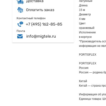
Доставка
латунный
Длина
Оплатить заказ
15 м
Диаметр
Контактный телефон
4 мм
+7 (495) 162-85-85
Цвет
оранжевый
Почта
Исполнение
info@migtele.ru
в корпусе
*Производитель ост
информация не явл
FORTISFLEX
FORTISFLEX
Россия
Россия — родина б
Китай
Китай — страна пр
Информация об упа
Единица товара: Ш