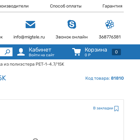
роизводители
Способ оплаты
Гарантия
ок
info@migtele.ru
Звонок онлайн
368776381
Кабинет
Корзина
0
Войти на сайт
0
Р
ка из полиэстера PET-1-4.7/15K
5K
Код товара:
81810
В закладки