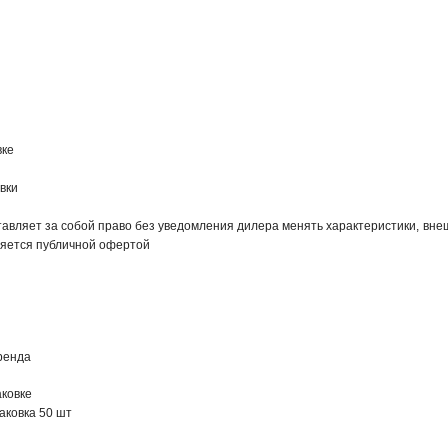
вке
вки
авляет за собой право без уведомления дилера менять характеристики, внеш
яется публичной офертой
ренда
ковке
аковка 50 шт