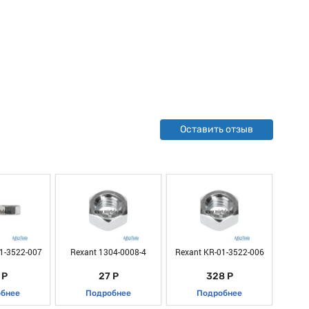
Оставить отзыв
1-3522-007
Rexant 1304-0008-4
Rexant KR-01-3522-006
Rexan
 Р
27 Р
328 Р
бнее
Подробнее
Подробнее