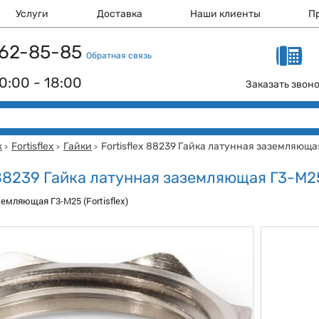
Услуги
Доставка
Наши клиенты
П
 162-85-85
Обратная связь
0:00 - 18:00
Заказать звон
ж
Fortisflex
Гайки
Fortisflex 88239 Гайка латунная заземляюща
>
>
>
x 88239 Гайка латунная заземляющая Г3-М2
емляющая Г3-М25 (Fortisflex)