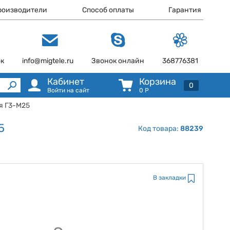
роизводители
Способ оплаты
Гарантия
ок
info@migtele.ru
Звонок онлайн
368776381
Кабинет
Корзина
0
Войти на сайт
0
Р
я Г3-М25
5
Код товара:
88239
В закладки