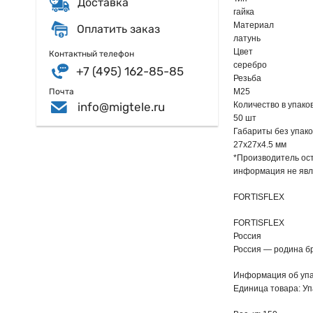
Доставка
гайка
Материал
Оплатить заказ
латунь
Цвет
Контактный телефон
серебро
+7 (495) 162-85-85
Резьба
M25
Почта
info@migtele.ru
Количество в упако
50 шт
Габариты без упако
27х27х4.5 мм
*Производитель ост
информация не явл
FORTISFLEX
FORTISFLEX
Россия
Россия — родина б
Информация об упа
Единица товара: Уп