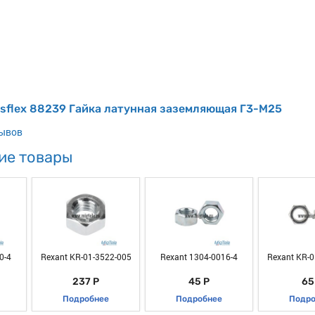
isflex 88239 Гайка латунная заземляющая Г3-М25
зывов
ие товары
0-4
Rexant KR-01-3522-005
Rexant 1304-0016-4
Rexant KR-0
237 Р
45 Р
65
Подробнее
Подробнее
Подро