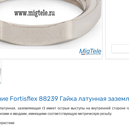
ые
ие Fortisflex 88239 Гайка латунная зазе
латунная, заземляющая г3 имеет острые выступы на внутренней стороне га
нгами и вводами, имеющими соответствующую метрическую резьбу.
еристики