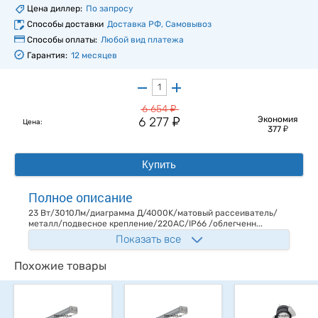
Цена диллер:
По запросу
Способы доставки
Доставка РФ, Самовывоз
Способы оплаты:
Любой вид платежа
Гарантия:
12 месяцев
у
6 654
у
6 277
Экономия
Цена:
у
377
Купить
Полное описание
23 Вт/3010Лм/диаграмма Д/4000K/матовый рассеиватель/
металл/подвесное крепление/220AC/IP66 /облегченн...
Показать все
Похожие товары