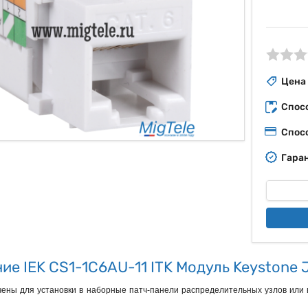
ые
Цена
Спос
Спос
Гаран
ие IEK CS1-1C6AU-11 ITK Модуль Keystone J
ены для установки в наборные патч-панели распределительных узлов или 