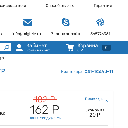
роизводители
Способ оплаты
Гарантия
ок
info@migtele.ru
Звонок онлайн
368776381
Кабинет
Корзина
0
Войти на сайт
0
Р
UTP
TP
Код товара:
CS1-1C6AU-11
182 Р
В закладки
162 Р
Экономия
а:
20 Р
Ваша скидка 12%