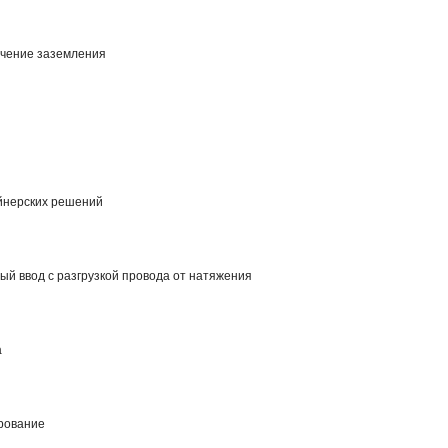
чение заземления
йнерских решений
й ввод с разгрузкой провода от натяжения
а
рование