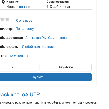
12%
Наличие:
Срок поставки:
Москва
1-3 рабочих дня
13%
14%
0 отзывов
 диллер:
По запросу
обы доставки:
Доставка РФ, Самовывоз
обы оплаты:
Любой вид платежа
тия:
12 месяцев
IEK
Keystone
Купить
ack кат. 6A UTP
в лицевые розеточные панели и коробки для комплектации розеток