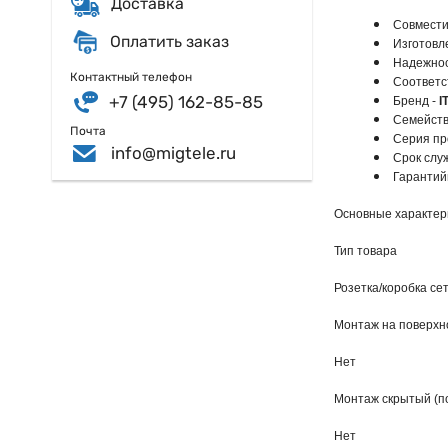
Доставка
Совмести
Оплатить заказ
Изготовл
Надежнос
Контактный телефон
Соответс
+7 (495) 162-85-85
Бренд -
I
Семейств
Почта
Серия п
info@migtele.ru
Срок слу
Гарантий
Основные характер
Тип товара
Розетка/коробка се
Монтаж на поверхн
Нет
Монтаж скрытый (по
Нет