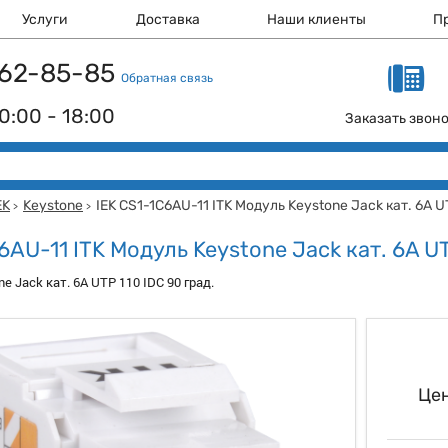
Услуги
Доставка
Наши клиенты
П
 162-85-85
Обратная связь
0:00 - 18:00
Заказать звон
EK
Keystone
IEK CS1-1C6AU-11 ITK Модуль Keystone Jack кат. 6A 
>
>
6AU-11 ITK Модуль Keystone Jack кат. 6A U
e Jack кат. 6A UTP 110 IDC 90 град.
Цен