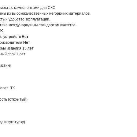
мость с компонентами для СКС.
ены из высококачественных негорючих материалов.
ть и удобство эксплуатации.
твие международным стандартам качества.
TK
о устройств
Нет
роизводителя
Нет
жбы изделия 15 лет
ный срок 1 лет
истики
тевая ITK
ость (открытый)
д штукатурку)