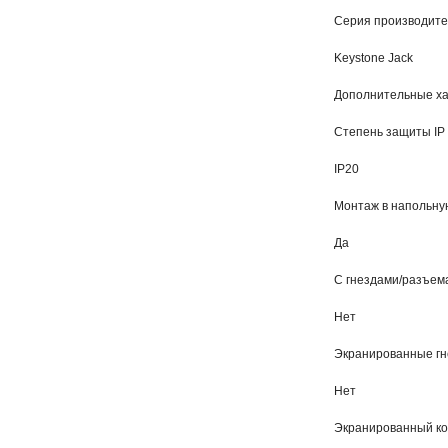
Серия производит
Keystone Jack
Дополнительные ха
Степень защиты IP
IP20
Монтаж в напольну
Да
С гнездами/разъем
Нет
Экранированные гн
Нет
Экранированный ко