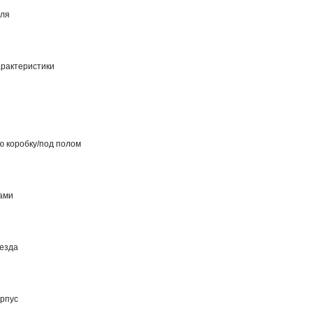
еля
рактеристики
ю коробку/под полом
ами
езда
рпус