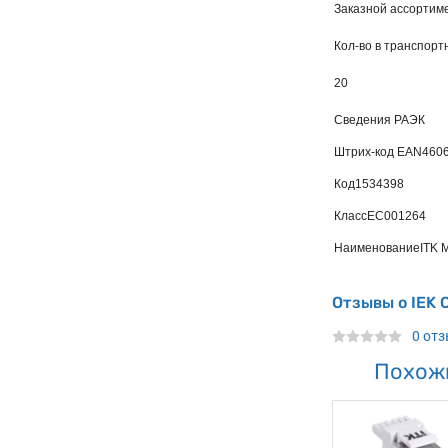
Заказной ассортиме
Кол-во в транспорт
20
Сведения РАЭК
Штрих-код EAN
460
Код
1534398
Класс
EC001264
Наименование
ITK 
Отзывы о IEK 
0 от
Похож