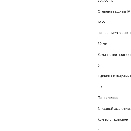
50...50 Гц
Степень защиты IP
IP55
Типоразмер соотв. 
80 мм
Количество полюсо
6
Единица измерени
шт
Тип позиции
Заказной ассортиме
Кол-во в транспорт
1