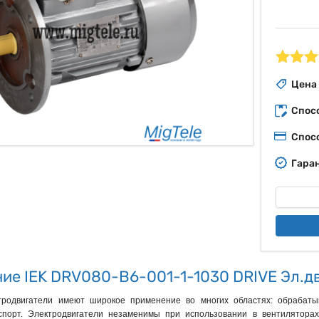
ые
Цена
Спос
Спос
Гаран
ие IEK DRV080-B6-001-1-1030 DRIVE Эл.дв
тродвигатели имеют широкое применение во многих областях: обраба
спорт. Электродвигатели незаменимы при использовании в вентиляторах,