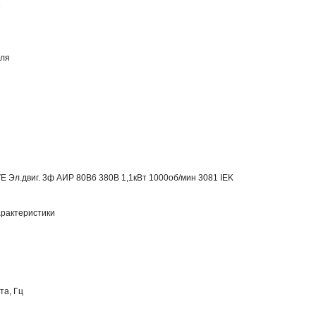
е
еля
E Эл.двиг. 3ф АИР 80B6 380В 1,1кВт 1000об/мин 3081 IEK
рактеристики
та, Гц