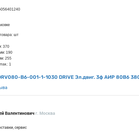
6056401240
ковке
товара: шт
1
: 370
мм: 190
мм: 255
пак.: 1
DRV080-B6-001-1-1030 DRIVE Эл.двиг. 3ф АИР 80B6 380
зыва
ей Валентинович
г. Москва
оставки, сервис