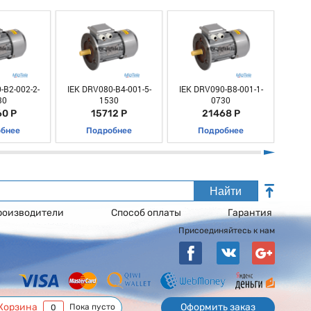
-B2-002-2-
IEK DRV080-B4-001-5-
IEK DRV090-B8-001-1-
IEK 
30
1530
0730
0 Р
15712 Р
21468 Р
бнее
Подробнее
Подробнее
Найти
роизводители
Способ оплаты
Гарантия
Присоединяйтесь к нам
Корзина
Оформить заказ
Пока пусто
0