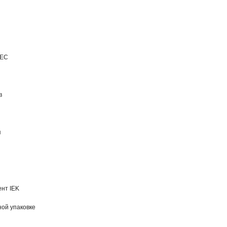
IEC
в
я
нт IEK
ной упаковке