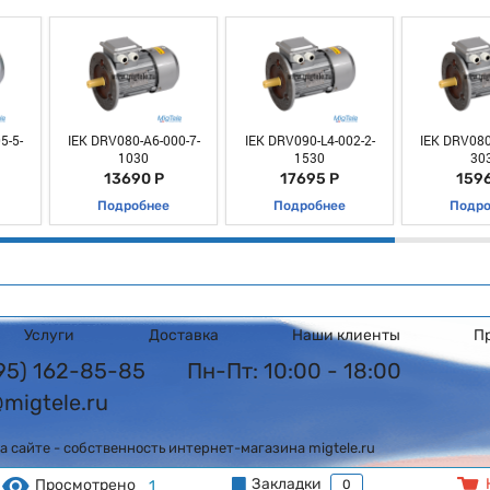
5-5-
IEK DRV080-A6-000-7-
IEK DRV090-L4-002-2-
IEK DRV080
1030
1530
30
13690 Р
17695 Р
1596
Подробнее
Подробнее
Подро
Услуги
Доставка
Наши клиенты
П
495) 162-85-85
Пн-Пт: 10:00 - 18:00
@migtele.ru
 сайте - собственность интернет-магазина migtele.ru
Закладки
Просмотрено
1
0