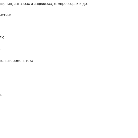
ения, затворах и задвижках, компрессорах и др.
истики
IEK
е
тель перемен. тока
ть