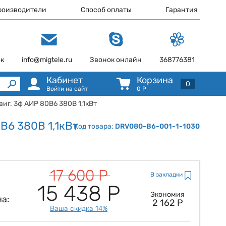
роизводители
Способ оплаты
Гарантия
ок
info@migtele.ru
Звонок онлайн
368776381
Кабинет
Корзина
0
Войти на сайт
0
Р
иг. 3ф АИР 80B6 380В 1,1кВт
B6 380В 1,1кВт
Код товара:
DRV080-B6-001-1-1030
17 600 Р
В закладки
15 438 Р
Экономия
а:
2 162 Р
Ваша скидка 14%