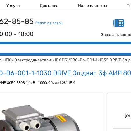
Услуги
Доставка
Наши клиенты
П
 162-85-85
Обратная связь
0:00 - 18:00
Заказать звон
ж
IEK
Электродвигатели
IEK DRV080-B6-001-1-1030 DRIVE Эл.дв
>
>
>
0-B6-001-1-1030 DRIVE Эл.двиг. 3ф АИР 80
АИР 80B6 380В 1,1кВт 1000об/мин 3081 IEK
Цен