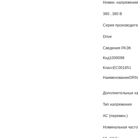
Номин. напряжени
380...380 В
Серия производит
Drive
Сведения РАЭК
Код
1009098
Класс
EC001851
Наименование
DRIV
Дополнительные ха
Тип напряжения
AC (перемен.)
Номинальная часто