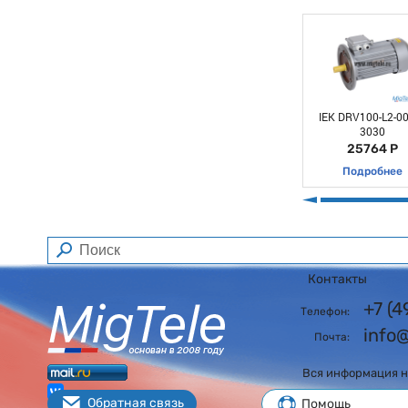
IEK DRV100-L2-00
3030
25764 Р
Подробнее
Контакты
+7 (
Телефон:
info
Почта:
Вся информация на
Обратная связь
Помощь