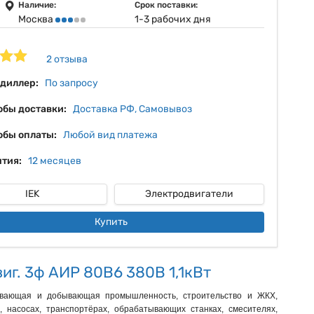
14%
Наличие:
Срок поставки:
Москва
1-3 рабочих дня
15%
16%
2 отзыва
 диллер:
По запросу
обы доставки:
Доставка РФ, Самовывоз
обы оплаты:
Любой вид платежа
тия:
12 месяцев
IEK
Электродвигатели
Купить
иг. 3ф АИР 80B6 380В 1,1кВт
тывающая и добывающая промышленность, строительство и ЖКХ,
 насосах, транспортёрах, обрабатывающих станках, смесителях,