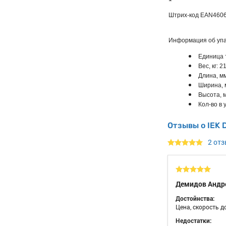
Штрих-код EAN
460
Информация об упа
Единица 
Вес, кг: 2
Длина, мм
Ширина, 
Высота, 
Кол-во в у
Отзывы о IEK 
2 от
Демидов Андр
Достойнства:
Цена, скорость д
Недостатки: