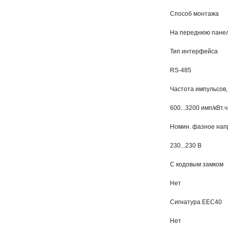
Способ монтажа
На переднюю пане
Тип интерфейса
RS-485
Частота импульсов, 
600...3200 имп/кВт.ч
Номин. фазное напр
230...230 В
С кодовым замком
Нет
Сигнатура ЕЕС40
Нет