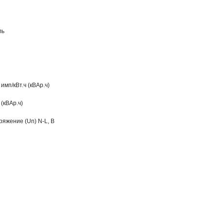
ль
имп/кВт.ч (кВАр.ч)
 (кВАр.ч)
яжение (Un) N-L, В