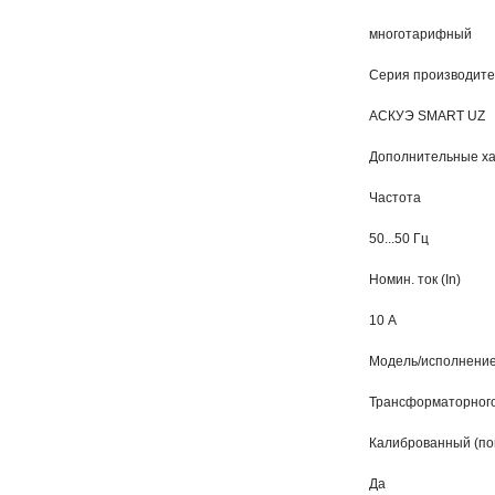
многотарифный
Серия производит
АСКУЭ SMART UZ
Дополнительные ха
Частота
50...50 Гц
Номин. ток (In)
10 А
Модель/исполнени
Трансформаторного
Калиброванный (по
Да