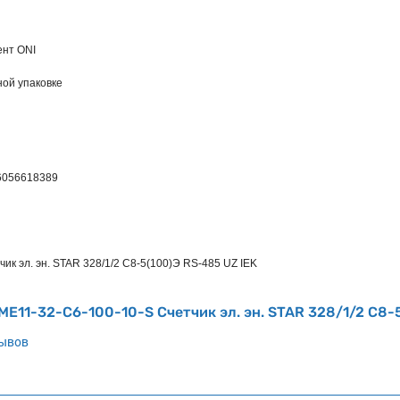
ент ONI
ной упаковке
6056618389
чик эл. эн. STAR 328/1/2 С8-5(100)Э RS-485 UZ IEK
IME11-32-C6-100-10-S Счетчик эл. эн. STAR 328/1/2 С8-
зывов