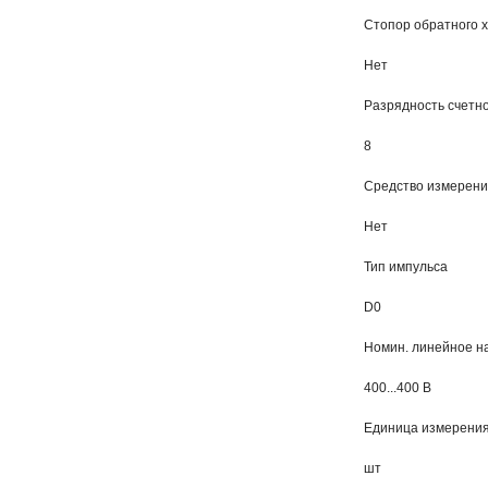
Стопор обратного 
Нет
Разрядность счетно
8
Средство измерени
Нет
Тип импульса
D0
Номин. линейное на
400...400 В
Единица измерени
шт