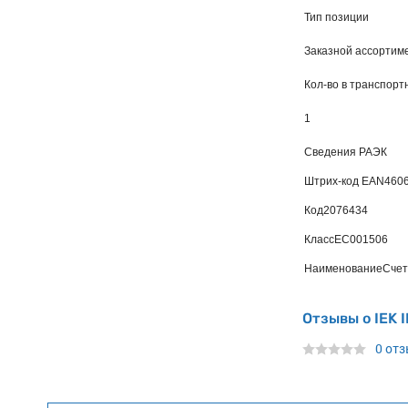
Тип позиции
Заказной ассортим
Кол-во в транспорт
1
Сведения РАЭК
Штрих-код EAN
460
Код
2076434
Класс
EC001506
Наименование
Счет
Отзывы о IEK 
0 от