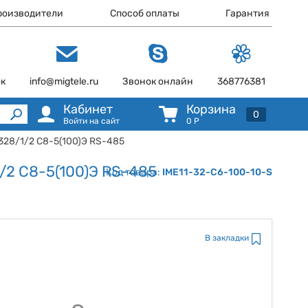
роизводители
Способ оплаты
Гарантия
ок
info@migtele.ru
Звонок онлайн
368776381
Кабинет
Корзина
0
Войти на сайт
0
Р
 328/1/2 С8-5(100)Э RS-485
1/2 С8-5(100)Э RS-485
Код товара:
IME11-32-C6-100-10-S
В закладки