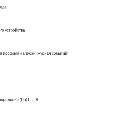
хода
го устройства
я профиля нагрузки (журнал событий)
пряжение (Un) L-L, В
я