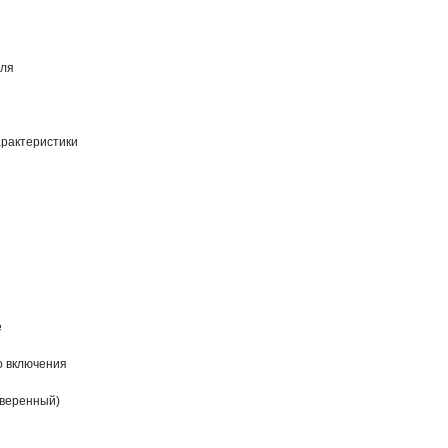
еля
рактеристики
е
 включения
веренный)