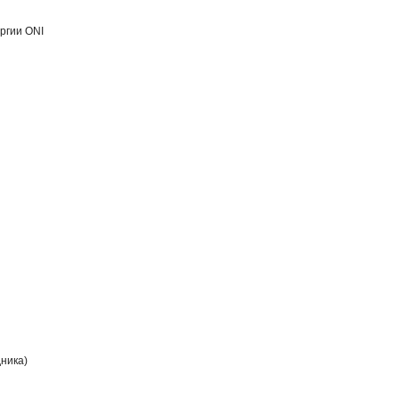
ргии ONI
ника)