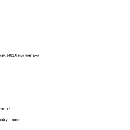
йм. (482,6 мм) монтажа
я
нт ITK
ной упаковке