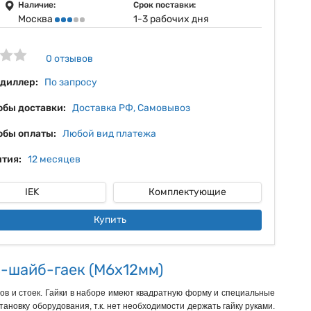
14%
Наличие:
Срок поставки:
Москва
1-3 рабочих дня
15%
16%
0 отзывов
 диллер:
По запросу
обы доставки:
Доставка РФ, Самовывоз
обы оплаты:
Любой вид платежа
тия:
12 месяцев
IEK
Комплектующие
Купить
в-шайб-гаек (M6x12мм)
в и стоек. Гайки в наборе имеют квадратную форму и специальные
ановку оборудования, т.к. нет необходимости держать гайку руками.