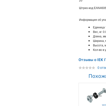
20
Штрих-код EAN
460
Информация об упа
Единица 
Вес, кг: 0
Длина, мм
Ширина, 
Высота, м
Кол-во в у
Отзывы о IEK 
0 от
Похож