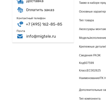
Доставка
Также в наборе пр
Оплатить заказ
Основные характер
Контактный телефон
Тип товара
+7 (495) 162-85-85
Аксессуары монтаж
Почта
info@migtele.ru
Модель/исполнени
Крепежные детали/
Сведения РАЭК
Код
607599
Класс
EC002625
Наименование
ITK 
Дополнительные ха
Тип компонента