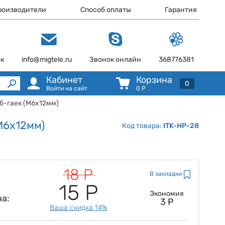
роизводители
Способ оплаты
Гарантия
ок
info@migtele.ru
Звонок онлайн
368776381
Кабинет
Корзина
0
Войти на сайт
0
Р
б-гаек (M6x12мм)
M6x12мм)
Код товара:
ITK-HP-28
18 Р
В закладки
15 Р
Экономия
а:
3 Р
Ваша скидка 14%