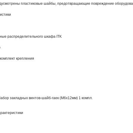
едусмотрены пластиковые шайбы, предотвращающие повреждение оборудования
истики
ные распределительного шкафа ITK
е
комплект крепления
Набор закладных винтов-шайб-гаек (M6x12мм) 1 компл.
рактеристики