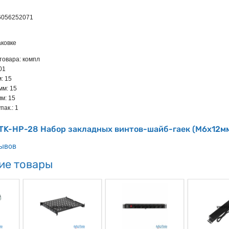
6056252071
ковке
товара: компл
.01
: 15
мм: 15
м: 15
пак.: 1
ITK-HP-28 Набор закладных винтов-шайб-гаек (M6x12м
зывов
ие товары