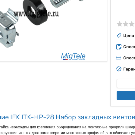
ые
Цена
Спос
Спос
Гаран
ие IEK ITK-HP-28 Набор закладных винто
гайка необходим для крепления оборудования на монтажные профили шкафо
ксирующие их в квадратном отверстии монтажных профилей, что облегчает уст