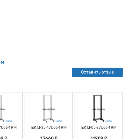
мм
Оставить отзыв
37U66-1RM
IEK LF35-47U66-1RM
IEK LF05-37U66-1RM
IEK 
9 Р
13660 Р
11909 Р