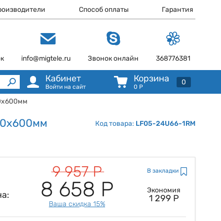
роизводители
Способ оплаты
Гарантия
ок
info@migtele.ru
Звонок онлайн
368776381
Кабинет
Корзина
0
Войти на сайт
0
Р
00х600мм
600х600мм
Код товара:
LF05-24U66-1RM
9 957 Р
В закладки
8 658 Р
Экономия
а:
1 299 Р
Ваша скидка 15%