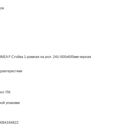
еля
LINEA F Стойка 1-рамная на рол. 24U 600х600мм черная
рактеристики
нт ITK
ной упаковке
0084184822