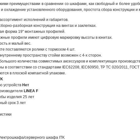
акими преимуществами в сравнении со шкафами, как свободный и более удо
и охлаждение установленного оборудования, простота сбора конструкции и 
ассортимент исполнений и габаритов.
сборно-разборная конструкция на винтах и заклепках.
ая форма 19" монтажных профилей.
ажные профили имеют цифровую маркировку высоты в юнитах.
ость и малый вес.
кте поставляются ролики с тормозом 4 шт.
внутреннему пространству стойки возможен с 4-х сторон.
большого количества совместимых аксессуаров и комплектующих производств
ы в соответствии со стандартами IEC62208, IEC60950, ТР ТС 020/2011, ГОСТ 
ются в плоской компактной упаковке.
TK
о устройств
Нет
роизводителя
LINEA F
жбы изделия 25 лет
ный срок 3 лет
истики
электрошкафа/серверного шкафа ITK