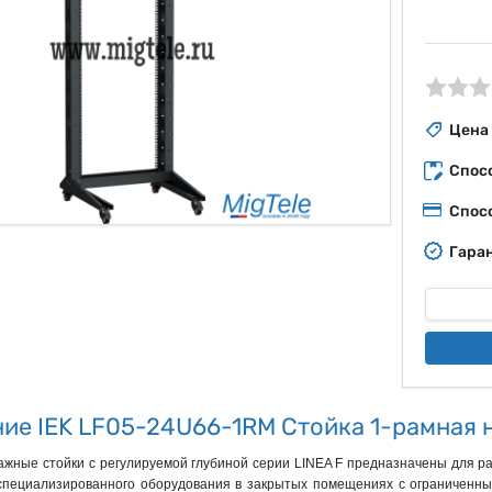
ые
Цена
Спос
Спос
Гаран
ие IEK LF05-24U66-1RM Стойка 1-рамная 
ажные стойки с регулируемой глубиной серии LINEA F предназначены для р
 специализированного оборудования в закрытых помещениях с ограниченны