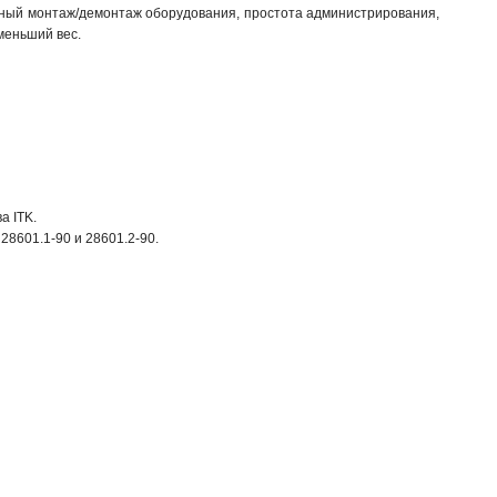
бный монтаж/демонтаж оборудования, простота администрирования,
меньший вес.
а ITK.
28601.1-90 и 28601.2-90.