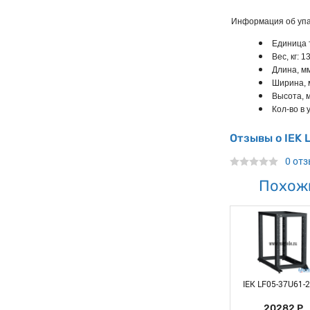
Информация об упа
Единица 
Вес, кг: 1
Длина, м
Ширина, 
Высота, 
Кол-во в у
Отзывы о IEK 
0 от
Похож
IEK LF05-37U61-
20282 Р