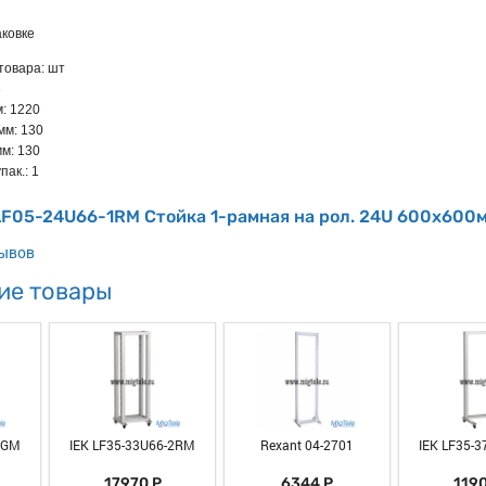
ковке
товара: шт
3
м: 1220
мм: 130
мм: 130
пак.: 1
LF05-24U66-1RM Стойка 1-рамная на рол. 24U 600х600
зывов
ие товары
2GM
IEK LF35-33U66-2RM
Rexant 04-2701
IEK LF35-
17970 Р
6344 Р
1190