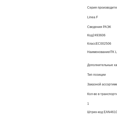
Серия производит
Linea F
Сведения РАЭК
Код
2493606
Класс
EC002506
Наименование
ITK 
Дополнительные ха
Тип позиции
Заказной ассортиме
Кол-во в транспорт
1
Штрих-код EAN
461