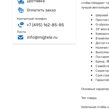
Доставка
стойки обладают т
лучшая вентиляция 
Оплатить заказ
Широкий 
Контактный телефон
Простая 
+7 (495) 162-85-85
G-образн
19" монт
Почта
Компактн
info@migtele.ru
В компле
Доступ к 
Наличие 
Выполнен
Поставля
Бренд -
I
Семейств
Серия п
Срок слу
Гарантий
Основные характер
Тип товара
Кабельная стойка 